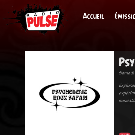
Accueil
Émissi
Psy
Samedi 
Explora
expérim
sensati