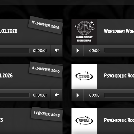
17 JANVIER 2026
.01.2026
Worldbeat Won
01:00:01
00:00
3 JANVIER 2026
1.2026
Psychedelic Ro
01:00:01
00:00
1 FÉVRIER 2025
25
Psychedelic Ro