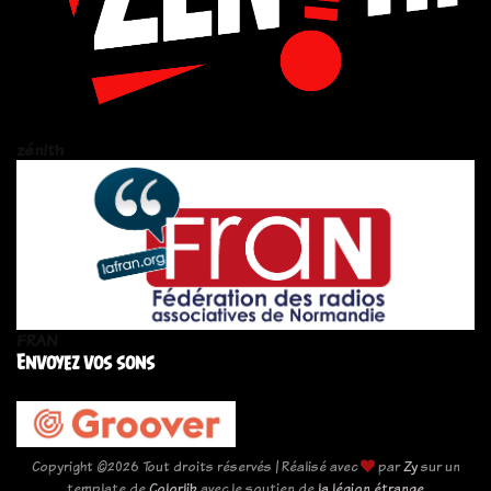
zén!th
FRAN
Envoyez vos sons
Copyright ©
2026 Tout droits réservés | Réalisé avec
par
Zy
sur un
template de
Colorlib
avec le soutien de
la légion étrange