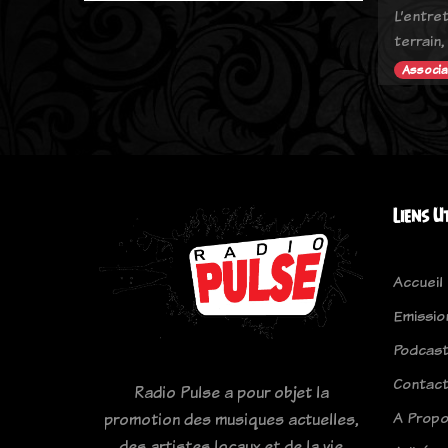
L’entre
terrain,
Associa
Liens U
Accueil
Emissio
Podcas
Contac
Radio Pulse a pour objet la
A Prop
promotion des musiques actuelles,
des artistes locaux et de la vie