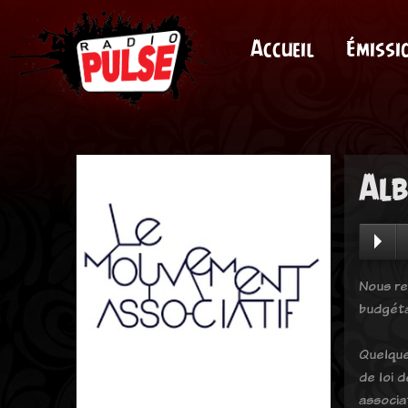
Accueil
Émissi
Alb
Nous re
budgéta
Quelques
de loi 
associa