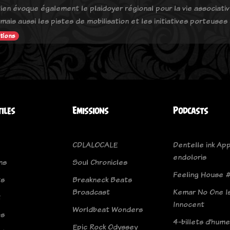
tien évoque également le plaidoyer régional pour la vie associati
 mais aussi les pistes de mobilisation et les initiatives porteuses
tions
tiles
Emissions
Podcasts
CDLALOCALE
Dentelle ink Ap
endoloris
ns
Soul Chronicles
Feeling House 
ts
Breakneck Beats
Broadcast
Kemar No One I
t
Innocent
Worldbeat Wonders
os
4-billets d’hume
Epic Rock Odyssey