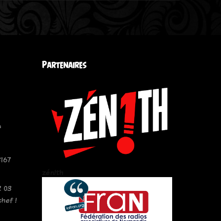
Partenaires
s
167
zén!th
2 03
chef !