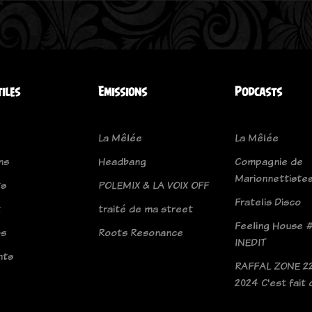
tiles
Emissions
Podcasts
La Mêlée
La Mêlée
ns
Headbang
Compagnie de
Marionnettiste
ts
POLEMIX & LA VOIX OFF
Fratelis Disco
t
traité de ma street
Feeling House #
os
Roots Resonance
INEDIT
nts
RAFFAL ZONE 2
2024 C'est fait 