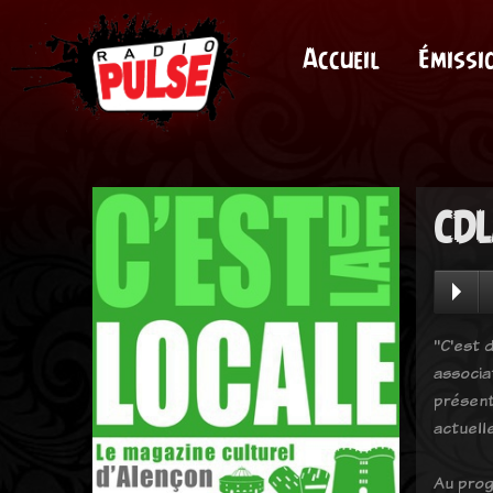
Accueil
Émissi
CDL
"C'est d
associa
présent
actuell
Au prog