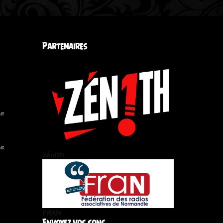
Partenaires
le
le
zén!th
FRAN
Envoyez vos sons