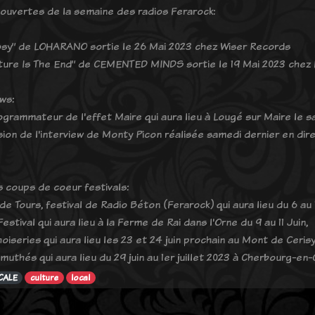
ouvertes de la semaine des radios Ferarock:
sy” de LOHARANO sortie le 26 Mai 2023 chez Wiser Records
ture Is The End” de CEMENTED MINDS sortie le 19 Mai 2023 chez 
ws:
ogrammateur de l'effet Maire qui aura lieu à Lougé sur Maire le sa
sion de l'interview de Monty Picon réalisée samedi dernier en di
ts coups de coeur festivals:
e Tours, festival de Radio Béton (Ferarock) qui aura lieu du 6 au 1
estival qui aura lieu à la Ferme de Rai dans l'Orne du 9 au 11 Juin,
oiseries qui aura lieu les 23 et 24 juin prochain au Mont de Cerisy
muthés qui aura lieu du 29 juin au 1er juillet 2023 à Cherbourg-en-
CALE
culture
local