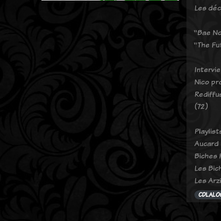
Les déc
“Bae No
“The Fu
Intervie
Nico pr
Rediffu
(72)
Playlis
Aucard d
Biches F
Les Bich
Les Arzi
CDLALO