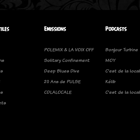
tiles
Emissions
Podcasts
POLEMIX & LA VOIX OFF
Bonjour Turbine
ns
Solitary Confinement
MOY
ts
Deep Blues Dive
C'est de la loca
t
20 Ans de PULSE
Kélib
os
CDLALOCALE
C'est de la loca
nts