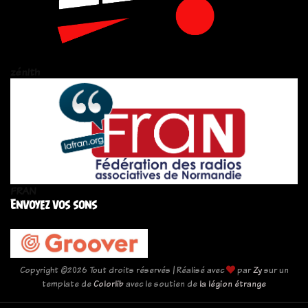
zén!th
FRAN
Envoyez vos sons
Copyright ©
2026 Tout droits réservés | Réalisé avec
par
Zy
sur un
template de
Colorlib
avec le soutien de
la légion étrange