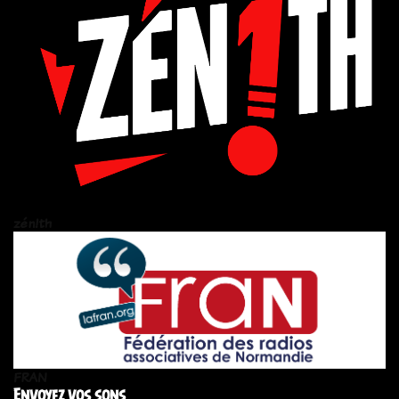
zén!th
FRAN
Envoyez vos sons