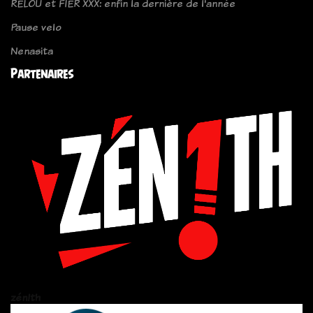
RELOU et FIER XXX: enfin la dernière de l'année
Pause velo
Nenasita
Partenaires
zén!th