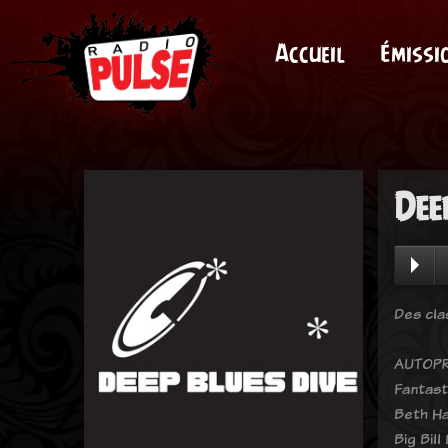
Accueil
Émissi
Dee
Des cla
AUTOPR
Fantast
Beth Ha
Big Bil