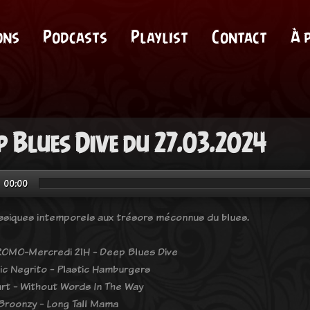
ons
Podcasts
Playlist
Contact
À 
p Blues Dive du 27.03.2024
00:00
ssiques intemporels aux trésors méconnus du blues.
OMO-Mercredi 21H - Deep Blues Dive
ic Negrito - Plastic Hamburgers
rt - Without Words In The Way
l Broonzy - Long Tall Mama