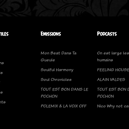
tiles
Emissions
Podcasts
Mon Beat Dans Ta
On est large les
Gueule
humains
ns
Soulful Harmony
FEELING HOUS
ts
Soul Chronicles
ALAIN VALDES
t
TOUT EST BON DANS LE
TOUT EST BON 
os
POCHON
POCHON
nts
POLEMIX & LA VOIX OFF
Nico Why not c