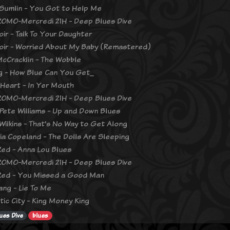
Sumlin - You Got to Help Me
OMO-Mercredi 21H - Deep Blues Dive
oir - Talk To Your Daughter
noir - Worried About My Baby (Remastered)
cCracklin - The Wobble
ng - How Blue Can You Get_
 Heart - In Yer Mouth
OMO-Mercredi 21H - Deep Blues Dive
Pete Williams - Up and Down Blues
Wilkins - That's No Way to Get Along
a Copeland - The Dolls Are Sleeping
ed - Anna Lou Blues
OMO-Mercredi 21H - Deep Blues Dive
Red - You Missed a Good Man
ang - Lie To Me
ic City - King Money King
ues Dive
blues