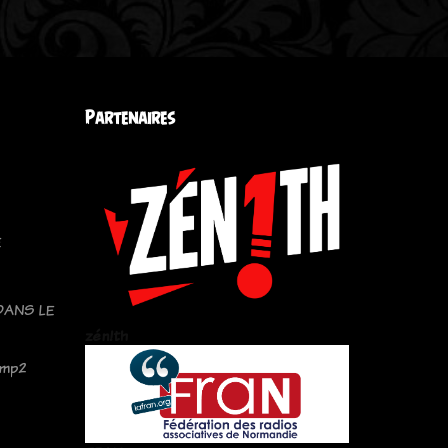
Partenaires
E
DANS LE
zén!th
amp2