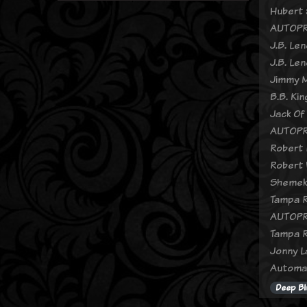
Hubert 
AUTOPR
J.B. Len
J.B. Le
Jimmy M
B.B. Ki
Jack Of
AUTOPR
Robert 
Robert 
Shemeki
Tampa R
AUTOPR
Tampa 
Jonny L
Automat
Deep Bl