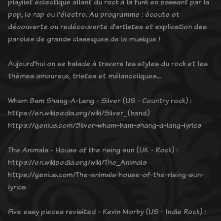
playlist éclectique allant du rock à la funk en passant par la
pop, le rap ou l'électro. Au programme : écoute et
découverte ou redécouverte d'artistes et explication des
paroles de grands classiques de la musique !
Aujourd'hui on se balade à travers les styles du rock et les
thèmes amoureux, tristes et mélancoliques...
Wham Bam Shang-A-Lang - Silver (US - Country rock) :
https://en.wikipedia.org/wiki/Silver_(band)
https://genius.com/Silver-wham-bam-shang-a-lang-lyrics
The Animals - House of the rising sun (UK - Rock) :
https://en.wikipedia.org/wiki/The_Animals
https://genius.com/The-animals-house-of-the-rising-sun-
lyrics
Five easy pieces revisited - Kevin Morby (US - Indie Rock) :