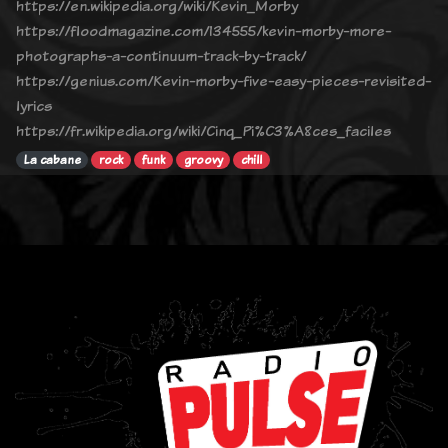
https://en.wikipedia.org/wiki/Kevin_Morby
https://floodmagazine.com/134555/kevin-morby-more-
photographs-a-continuum-track-by-track/
https://genius.com/Kevin-morby-five-easy-pieces-revisited-
lyrics
https://fr.wikipedia.org/wiki/Cinq_Pi%C3%A8ces_faciles
La cabane
rock
funk
groovy
chill