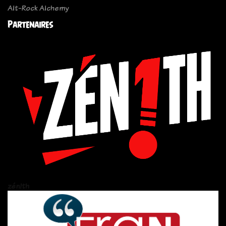
Alt-Rock Alchemy
Partenaires
zén!th