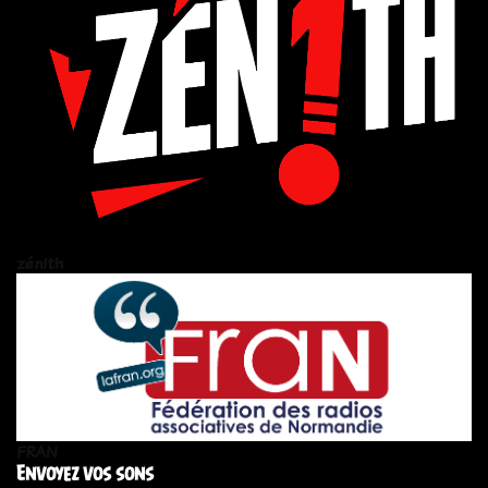
zén!th
FRAN
Envoyez vos sons