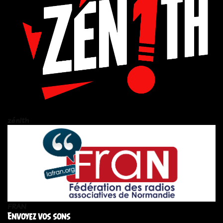
zén!th
FRAN
Envoyez vos sons