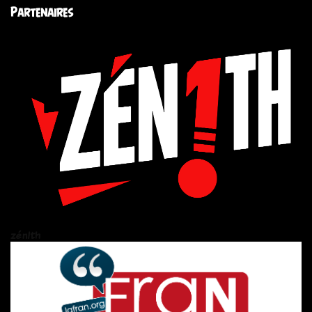
Partenaires
zén!th