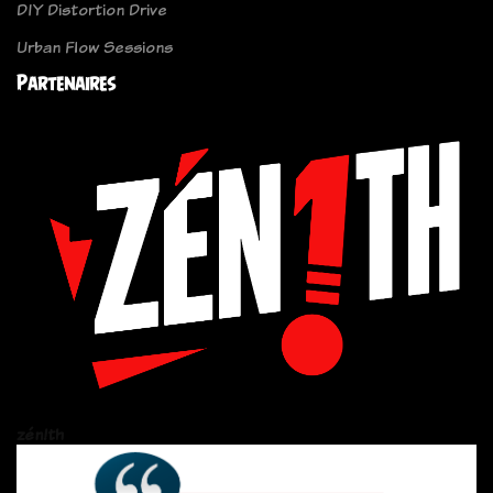
DIY Distortion Drive
Urban Flow Sessions
Partenaires
zén!th