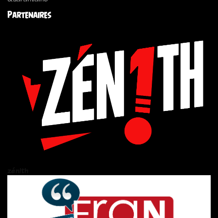
Partenaires
zén!th