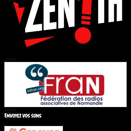
zén!th
FRAN
Envoyez vos sons