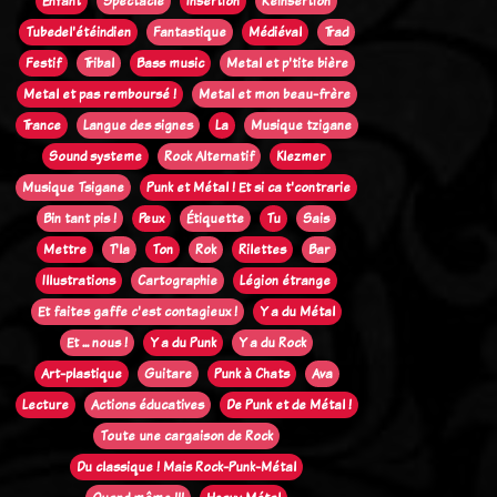
Enfant
Spectacle
Insertion
Réinsertion
Tubedel'étéindien
Fantastique
Médiéval
Trad
Festif
Tribal
Bass music
Metal et p'tite bière
Metal et pas remboursé !
Metal et mon beau-frère
Trance
Langue des signes
La
Musique tzigane
Sound systeme
Rock Alternatif
Klezmer
Musique Tsigane
Punk et Métal ! Et si ca t'contrarie
Bin tant pis !
Peux
Étiquette
Tu
Sais
Mettre
T'la
Ton
Rok
Rilettes
Bar
Illustrations
Cartographie
Légion étrange
Et faites gaffe c'est contagieux !
Y a du Métal
Et ... nous !
Y a du Punk
Y a du Rock
Art-plastique
Guitare
Punk à Chats
Ava
Lecture
Actions éducatives
De Punk et de Métal !
Toute une cargaison de Rock
Du classique ! Mais Rock-Punk-Métal