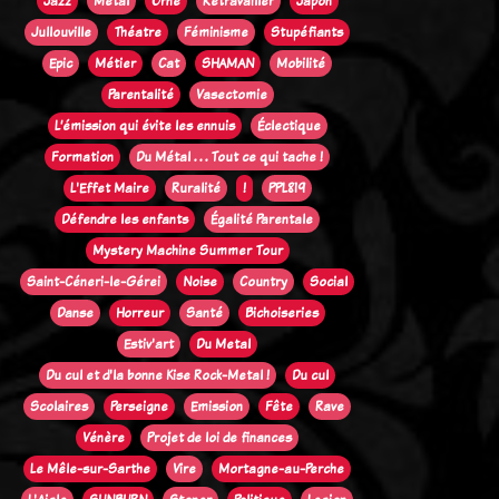
Jazz
Métal
Orne
Retravailler
Japon
Jullouville
Théatre
Féminisme
Stupéfiants
Epic
Métier
Cat
SHAMAN
Mobilité
Parentalité
Vasectomie
L’émission qui évite les ennuis
Éclectique
Formation
Du Métal . . . Tout ce qui tache !
L'Effet Maire
Ruralité
!
PPL819
Défendre les enfants
Égalité Parentale
Mystery Machine Summer Tour
Saint-Céneri-le-Gérei
Noise
Country
Social
Danse
Horreur
Santé
Bichoiseries
Estiv'art
Du Metal
Du cul et d'la bonne Kise Rock-Metal !
Du cul
Scolaires
Perseigne
Emission
Fête
Rave
Vénère
Projet de loi de finances
Le Mêle-sur-Sarthe
Vire
Mortagne-au-Perche