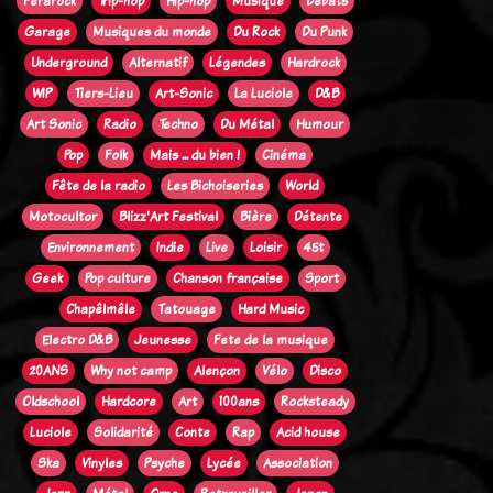
Ferarock
Trip-hop
Hip-hop
Musique
Débats
Garage
Musiques du monde
Du Rock
Du Punk
Underground
Alternatif
Légendes
Hardrock
WIP
Tiers-Lieu
Art-Sonic
La Luciole
D&B
Art Sonic
Radio
Techno
Du Métal
Humour
Pop
Folk
Mais ... du bien !
Cinéma
Fête de la radio
Les Bichoiseries
World
Motocultor
Blizz'Art Festival
Bière
Détente
Environnement
Indie
Live
Loisir
45t
Geek
Pop culture
Chanson française
Sport
Chapêlmêle
Tatouage
Hard Music
Electro D&B
Jeunesse
Fete de la musique
20ANS
Why not camp
Alençon
Vélo
Disco
Oldschool
Hardcore
Art
100ans
Rocksteady
Luciole
Solidarité
Conte
Rap
Acid house
Ska
Vinyles
Psyche
Lycée
Association