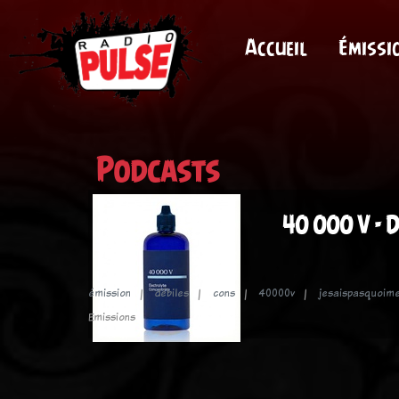
Accueil
Émissi
Podcasts
40 000 V - D
émission
débiles
cons
40000v
jesaispasquoime
Emissions