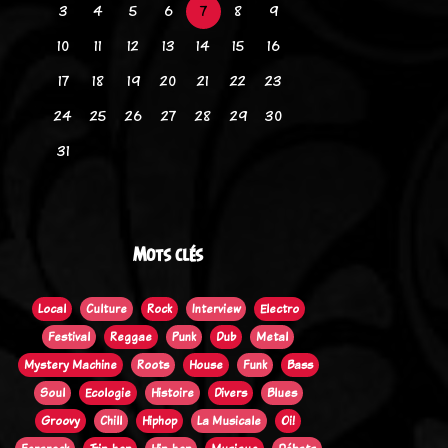
3
4
5
6
7
8
9
10
11
12
13
14
15
16
17
18
19
20
21
22
23
24
25
26
27
28
29
30
31
Mots clés
Local
Culture
Rock
Interview
Electro
Festival
Reggae
Punk
Dub
Metal
Mystery Machine
Roots
House
Funk
Bass
Soul
Ecologie
Histoire
Divers
Blues
Groovy
Chill
Hiphop
La Musicale
Oi!