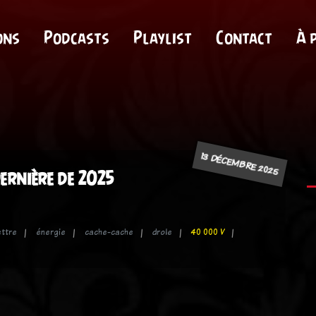
ons
Podcasts
Playlist
Contact
À 
13 DÉCEMBRE 2025
ernière de 2025
ttre
énergie
cache-cache
drole
40 000 V