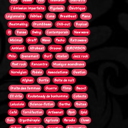
Voix
Basse
Duo
Télévision
Bien-être
L'émission imparfaite
Rigolade
Éléctrique
Légionnaire
Débiles
Cons
Breakbeat
Piano
Beatmaking
Drum&bass
Chill-out
Tropical
Dj
Transe
Swing
Contemporain
New wave
Minimal
Graff
Wave
Pscho
Retrowave
Ambient
Afrobeat
Groove
EUROVISION
Philo
Evenement
Surf
Atelier
Jazz rock
Post rock
Rencontre
Musique scandinave
Norvégien
Poèsie
Associations
Gestion
Afghan
Sortie
Boite de nuit
Droits des femmes
Guerre
Films
Bac+2
Oi! virile
Rocksteady de bonhomme
Collecte
Laluciole
Science-fiction
Sarthe
Poètes
Café
Torréfaction
Artisanat
Bpm
Epid
Soin
Ergothérapie
Agricole
Parodie
Clown