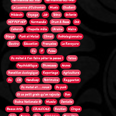
Hermanville sur mer
Hermanville-sur-Mer
La Lucerne d'Outremer
Music
Etudiant
Médecin
Voyage
Jdr
Tekno
Enfants
HOP POP HOP
Normandie
Drum & Bass
Dnb
Cabaret
Chapelle mêle
Ukraine
Maire
Stage
Punk et Metal
Climat
Seblelegionnaire
Électro
Éducation
Française
La Revoyure
Ou
!?
Pulse
Du métal à t'en faire péter la panse !
Tatoo
Psychédélique
Showcase
Anova
Transition écologique
Reportage
Agriculture
Du
C61
Handicap
Patrimoine
Reggaeton
Du metal et . . . nous !
Du punk
Et ce petit grain qu'on rajoute
Son
Scène Nationale 61
Musée
Dentelle
Beaux Arts
.
CDLALOCALE
Soutien
Cirque