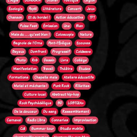
L'Aigle
SUNBURN
Stoner
Politique
Legion
Écologie
Pep61
Littérature
Concert
Jeux
Chanson
Et du bordel !
Action éducative
TFT
Pulse Fest
Émission
Une
Bien
Mais du . . . qu'est bien !
Coloscopie
Nature
Bagnole de l'Orne
Pont-l'Évêque
Ecouves
Bayeux
Domfront
Progressif
Coldwave
Photo
Rnb
Dessin
Livre
Collège
Manifestation
Travail
Théâtre
Études
Formations
Chapelle mele
Ateliers éducatifs
Metal et méchants !
Punk Rock
Rillettes
Culture local
Abstract hip-hop
Rock Psychédélique
BD
LGBTQIA+
De la douceur
Du sang
Rassemblement
Carnaval
Radio Libre
Conneries
Improvisation
Cdl
Summer tour
Studio mobile