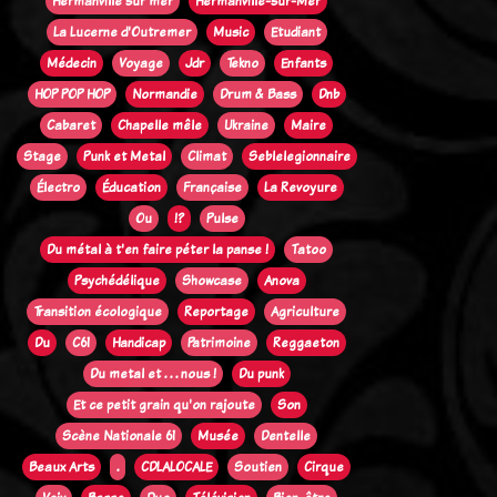
Hermanville sur mer
Hermanville-sur-Mer
La Lucerne d'Outremer
Music
Etudiant
Médecin
Voyage
Jdr
Tekno
Enfants
HOP POP HOP
Normandie
Drum & Bass
Dnb
Cabaret
Chapelle mêle
Ukraine
Maire
Stage
Punk et Metal
Climat
Seblelegionnaire
Électro
Éducation
Française
La Revoyure
Ou
!?
Pulse
Du métal à t'en faire péter la panse !
Tatoo
Psychédélique
Showcase
Anova
Transition écologique
Reportage
Agriculture
Du
C61
Handicap
Patrimoine
Reggaeton
Du metal et . . . nous !
Du punk
Et ce petit grain qu'on rajoute
Son
Scène Nationale 61
Musée
Dentelle
Beaux Arts
.
CDLALOCALE
Soutien
Cirque