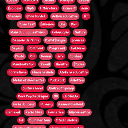
L'Aigle
SUNBURN
Stoner
Politique
Legion
Écologie
Pep61
Littérature
Concert
Jeux
Chanson
Et du bordel !
Action éducative
TFT
Pulse Fest
Émission
Une
Bien
Mais du . . . qu'est bien !
Coloscopie
Nature
Bagnole de l'Orne
Pont-l'Évêque
Ecouves
Bayeux
Domfront
Progressif
Coldwave
Photo
Rnb
Dessin
Livre
Collège
Manifestation
Travail
Théâtre
Études
Formations
Chapelle mele
Ateliers éducatifs
Metal et méchants !
Punk Rock
Rillettes
Culture local
Abstract hip-hop
Rock Psychédélique
BD
LGBTQIA+
De la douceur
Du sang
Rassemblement
Carnaval
Radio Libre
Conneries
Improvisation
Cdl
Summer tour
Studio mobile