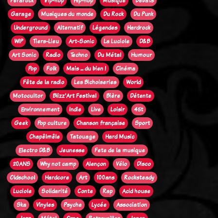
Ferarock
Trip-hop
Hip-hop
Musique
Débats
Garage
Musiques du monde
Du Rock
Du Punk
Underground
Alternatif
Légendes
Hardrock
WIP
Tiers-Lieu
Art-Sonic
La Luciole
D&B
Art Sonic
Radio
Techno
Du Métal
Humour
Pop
Folk
Mais ... du bien !
Cinéma
Fête de la radio
Les Bichoiseries
World
Motocultor
Blizz'Art Festival
Bière
Détente
Environnement
Indie
Live
Loisir
45t
Geek
Pop culture
Chanson française
Sport
Chapêlmêle
Tatouage
Hard Music
Electro D&B
Jeunesse
Fete de la musique
20ANS
Why not camp
Alençon
Vélo
Disco
Oldschool
Hardcore
Art
100ans
Rocksteady
Luciole
Solidarité
Conte
Rap
Acid house
Ska
Vinyles
Psyche
Lycée
Association