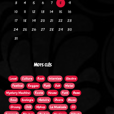
3
4
5
6
7
8
9
10
11
12
13
14
15
16
17
18
19
20
21
22
23
24
25
26
27
28
29
30
31
Mots clés
Local
Culture
Rock
Interview
Electro
Festival
Reggae
Punk
Dub
Metal
Mystery Machine
Roots
House
Funk
Bass
Soul
Ecologie
Histoire
Divers
Blues
Groovy
Chill
Hiphop
La Musicale
Oi!