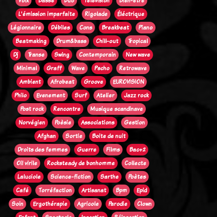
Voix
Basse
Duo
Télévision
Bien-être
L'émission imparfaite
Rigolade
Éléctrique
Légionnaire
Débiles
Cons
Breakbeat
Piano
Beatmaking
Drum&bass
Chill-out
Tropical
Dj
Transe
Swing
Contemporain
New wave
Minimal
Graff
Wave
Pscho
Retrowave
Ambient
Afrobeat
Groove
EUROVISION
Philo
Evenement
Surf
Atelier
Jazz rock
Post rock
Rencontre
Musique scandinave
Norvégien
Poèsie
Associations
Gestion
Afghan
Sortie
Boite de nuit
Droits des femmes
Guerre
Films
Bac+2
Oi! virile
Rocksteady de bonhomme
Collecte
Laluciole
Science-fiction
Sarthe
Poètes
Café
Torréfaction
Artisanat
Bpm
Epid
Soin
Ergothérapie
Agricole
Parodie
Clown