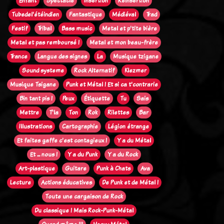
Enfant
Spectacle
Insertion
Réinsertion
Tubedel'étéindien
Fantastique
Médiéval
Trad
Festif
Tribal
Bass music
Metal et p'tite bière
Metal et pas remboursé !
Metal et mon beau-frère
Trance
Langue des signes
La
Musique tzigane
Sound systeme
Rock Alternatif
Klezmer
Musique Tsigane
Punk et Métal ! Et si ca t'contrarie
Bin tant pis !
Peux
Étiquette
Tu
Sais
Mettre
T'la
Ton
Rok
Rilettes
Bar
Illustrations
Cartographie
Légion étrange
Et faites gaffe c'est contagieux !
Y a du Métal
Et ... nous !
Y a du Punk
Y a du Rock
Art-plastique
Guitare
Punk à Chats
Ava
Lecture
Actions éducatives
De Punk et de Métal !
Toute une cargaison de Rock
Du classique ! Mais Rock-Punk-Métal