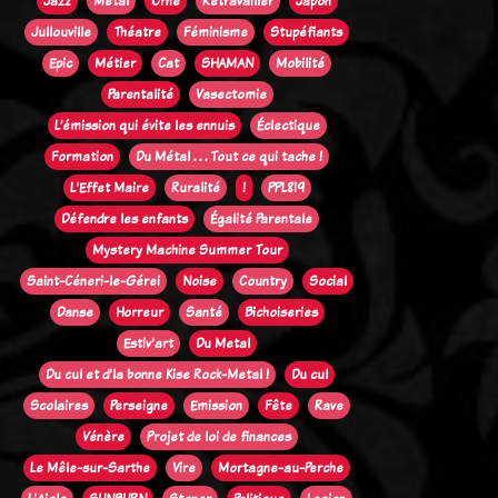
Jazz
Métal
Orne
Retravailler
Japon
Jullouville
Théatre
Féminisme
Stupéfiants
Epic
Métier
Cat
SHAMAN
Mobilité
Parentalité
Vasectomie
L’émission qui évite les ennuis
Éclectique
Formation
Du Métal . . . Tout ce qui tache !
L'Effet Maire
Ruralité
!
PPL819
Défendre les enfants
Égalité Parentale
Mystery Machine Summer Tour
Saint-Céneri-le-Gérei
Noise
Country
Social
Danse
Horreur
Santé
Bichoiseries
Estiv'art
Du Metal
Du cul et d'la bonne Kise Rock-Metal !
Du cul
Scolaires
Perseigne
Emission
Fête
Rave
Vénère
Projet de loi de finances
Le Mêle-sur-Sarthe
Vire
Mortagne-au-Perche