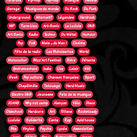
Ferarock
Trip-hop
Hip-hop
Musique
Débats
Garage
Musiques du monde
Du Rock
Du Punk
Underground
Alternatif
Légendes
Hardrock
WIP
Tiers-Lieu
Art-Sonic
La Luciole
D&B
Art Sonic
Radio
Techno
Du Métal
Humour
Pop
Folk
Mais ... du bien !
Cinéma
Fête de la radio
Les Bichoiseries
World
Motocultor
Blizz'Art Festival
Bière
Détente
Environnement
Indie
Live
Loisir
45t
Geek
Pop culture
Chanson française
Sport
Chapêlmêle
Tatouage
Hard Music
Electro D&B
Jeunesse
Fete de la musique
20ANS
Why not camp
Alençon
Vélo
Disco
Oldschool
Hardcore
Art
100ans
Rocksteady
Luciole
Solidarité
Conte
Rap
Acid house
Ska
Vinyles
Psyche
Lycée
Association