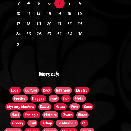
3
4
5
6
7
8
9
10
11
12
13
14
15
16
17
18
19
20
21
22
23
24
25
26
27
28
29
30
31
Mots clés
Local
Culture
Rock
Interview
Electro
Festival
Reggae
Punk
Dub
Metal
Mystery Machine
Roots
House
Funk
Bass
Soul
Ecologie
Histoire
Divers
Blues
Groovy
Chill
Hiphop
La Musicale
Oi!