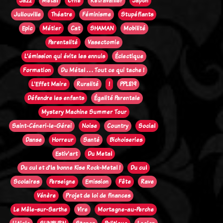
Jazz
Métal
Orne
Retravailler
Japon
Jullouville
Théatre
Féminisme
Stupéfiants
Epic
Métier
Cat
SHAMAN
Mobilité
Parentalité
Vasectomie
L’émission qui évite les ennuis
Éclectique
Formation
Du Métal . . . Tout ce qui tache !
L'Effet Maire
Ruralité
!
PPL819
Défendre les enfants
Égalité Parentale
Mystery Machine Summer Tour
Saint-Céneri-le-Gérei
Noise
Country
Social
Danse
Horreur
Santé
Bichoiseries
Estiv'art
Du Metal
Du cul et d'la bonne Kise Rock-Metal !
Du cul
Scolaires
Perseigne
Emission
Fête
Rave
Vénère
Projet de loi de finances
Le Mêle-sur-Sarthe
Vire
Mortagne-au-Perche