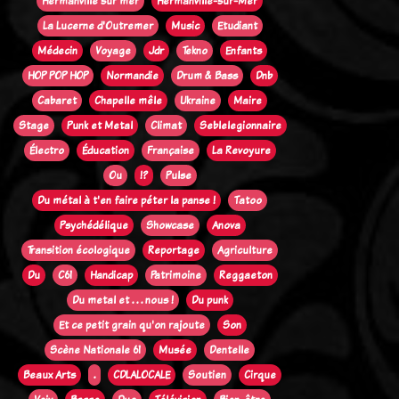
Hermanville sur mer
Hermanville-sur-Mer
La Lucerne d'Outremer
Music
Etudiant
Médecin
Voyage
Jdr
Tekno
Enfants
HOP POP HOP
Normandie
Drum & Bass
Dnb
Cabaret
Chapelle mêle
Ukraine
Maire
Stage
Punk et Metal
Climat
Seblelegionnaire
Électro
Éducation
Française
La Revoyure
Ou
!?
Pulse
Du métal à t'en faire péter la panse !
Tatoo
Psychédélique
Showcase
Anova
Transition écologique
Reportage
Agriculture
Du
C61
Handicap
Patrimoine
Reggaeton
Du metal et . . . nous !
Du punk
Et ce petit grain qu'on rajoute
Son
Scène Nationale 61
Musée
Dentelle
Beaux Arts
.
CDLALOCALE
Soutien
Cirque