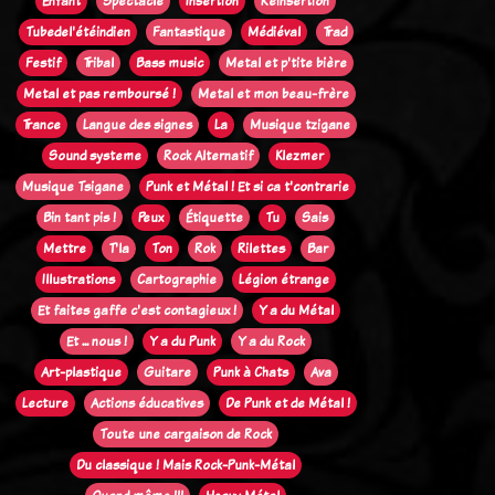
Enfant
Spectacle
Insertion
Réinsertion
Tubedel'étéindien
Fantastique
Médiéval
Trad
Festif
Tribal
Bass music
Metal et p'tite bière
Metal et pas remboursé !
Metal et mon beau-frère
Trance
Langue des signes
La
Musique tzigane
Sound systeme
Rock Alternatif
Klezmer
Musique Tsigane
Punk et Métal ! Et si ca t'contrarie
Bin tant pis !
Peux
Étiquette
Tu
Sais
Mettre
T'la
Ton
Rok
Rilettes
Bar
Illustrations
Cartographie
Légion étrange
Et faites gaffe c'est contagieux !
Y a du Métal
Et ... nous !
Y a du Punk
Y a du Rock
Art-plastique
Guitare
Punk à Chats
Ava
Lecture
Actions éducatives
De Punk et de Métal !
Toute une cargaison de Rock
Du classique ! Mais Rock-Punk-Métal