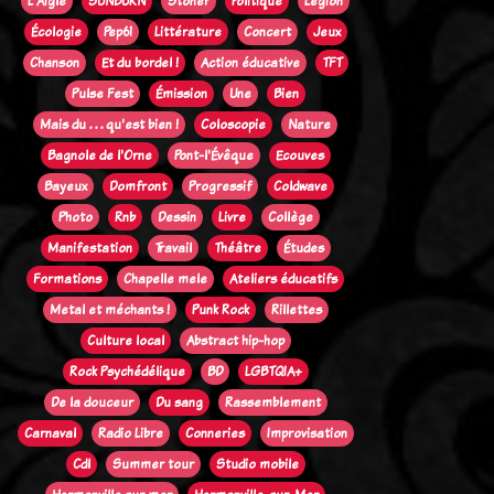
L'Aigle
SUNBURN
Stoner
Politique
Legion
Écologie
Pep61
Littérature
Concert
Jeux
Chanson
Et du bordel !
Action éducative
TFT
Pulse Fest
Émission
Une
Bien
Mais du . . . qu'est bien !
Coloscopie
Nature
Bagnole de l'Orne
Pont-l'Évêque
Ecouves
Bayeux
Domfront
Progressif
Coldwave
Photo
Rnb
Dessin
Livre
Collège
Manifestation
Travail
Théâtre
Études
Formations
Chapelle mele
Ateliers éducatifs
Metal et méchants !
Punk Rock
Rillettes
Culture local
Abstract hip-hop
Rock Psychédélique
BD
LGBTQIA+
De la douceur
Du sang
Rassemblement
Carnaval
Radio Libre
Conneries
Improvisation
Cdl
Summer tour
Studio mobile