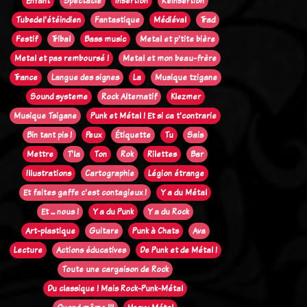
Enfant
Spectacle
Insertion
Réinsertion
Tubedel'étéindien
Fantastique
Médiéval
Trad
Festif
Tribal
Bass music
Metal et p'tite bière
Metal et pas remboursé !
Metal et mon beau-frère
Trance
Langue des signes
La
Musique tzigane
Sound systeme
Rock Alternatif
Klezmer
Musique Tsigane
Punk et Métal ! Et si ca t'contrarie
Bin tant pis !
Peux
Étiquette
Tu
Sais
Mettre
T'la
Ton
Rok
Rilettes
Bar
Illustrations
Cartographie
Légion étrange
Et faites gaffe c'est contagieux !
Y a du Métal
Et ... nous !
Y a du Punk
Y a du Rock
Art-plastique
Guitare
Punk à Chats
Ava
Lecture
Actions éducatives
De Punk et de Métal !
Toute une cargaison de Rock
Du classique ! Mais Rock-Punk-Métal