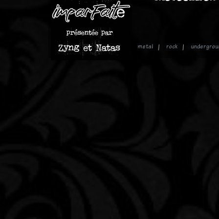
metal
rock
undergrou