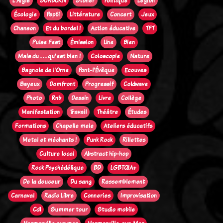
L'Aigle
SUNBURN
Stoner
Politique
Legion
Écologie
Pep61
Littérature
Concert
Jeux
Chanson
Et du bordel !
Action éducative
TFT
Pulse Fest
Émission
Une
Bien
Mais du . . . qu'est bien !
Coloscopie
Nature
Bagnole de l'Orne
Pont-l'Évêque
Ecouves
Bayeux
Domfront
Progressif
Coldwave
Photo
Rnb
Dessin
Livre
Collège
Manifestation
Travail
Théâtre
Études
Formations
Chapelle mele
Ateliers éducatifs
Metal et méchants !
Punk Rock
Rillettes
Culture local
Abstract hip-hop
Rock Psychédélique
BD
LGBTQIA+
De la douceur
Du sang
Rassemblement
Carnaval
Radio Libre
Conneries
Improvisation
Cdl
Summer tour
Studio mobile