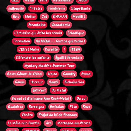
Jazz
Métal
Orne
Retravailler
Japon
Jullouville
Théatre
Féminisme
Stupéfiants
Epic
Métier
Cat
SHAMAN
Mobilité
Parentalité
Vasectomie
L’émission qui évite les ennuis
Éclectique
Formation
Du Métal . . . Tout ce qui tache !
L'Effet Maire
Ruralité
!
PPL819
Défendre les enfants
Égalité Parentale
Mystery Machine Summer Tour
Saint-Céneri-le-Gérei
Noise
Country
Social
Danse
Horreur
Santé
Bichoiseries
Estiv'art
Du Metal
Du cul et d'la bonne Kise Rock-Metal !
Du cul
Scolaires
Perseigne
Emission
Fête
Rave
Vénère
Projet de loi de finances
Le Mêle-sur-Sarthe
Vire
Mortagne-au-Perche