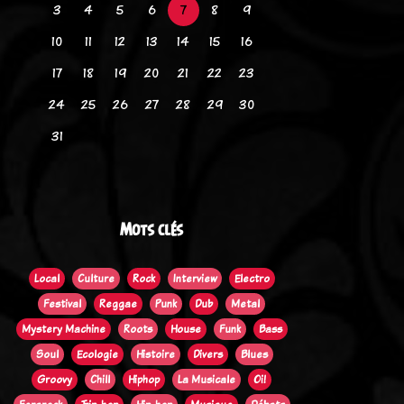
3
4
5
6
7
8
9
10
11
12
13
14
15
16
17
18
19
20
21
22
23
24
25
26
27
28
29
30
31
Mots clés
Local
Culture
Rock
Interview
Electro
Festival
Reggae
Punk
Dub
Metal
Mystery Machine
Roots
House
Funk
Bass
Soul
Ecologie
Histoire
Divers
Blues
Groovy
Chill
Hiphop
La Musicale
Oi!