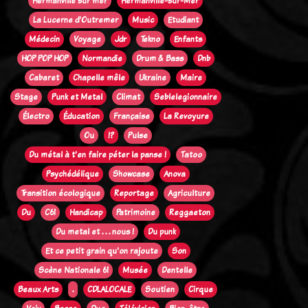
Hermanville sur mer
Hermanville-sur-Mer
La Lucerne d'Outremer
Music
Etudiant
Médecin
Voyage
Jdr
Tekno
Enfants
HOP POP HOP
Normandie
Drum & Bass
Dnb
Cabaret
Chapelle mêle
Ukraine
Maire
Stage
Punk et Metal
Climat
Seblelegionnaire
Électro
Éducation
Française
La Revoyure
Ou
!?
Pulse
Du métal à t'en faire péter la panse !
Tatoo
Psychédélique
Showcase
Anova
Transition écologique
Reportage
Agriculture
Du
C61
Handicap
Patrimoine
Reggaeton
Du metal et . . . nous !
Du punk
Et ce petit grain qu'on rajoute
Son
Scène Nationale 61
Musée
Dentelle
Beaux Arts
.
CDLALOCALE
Soutien
Cirque