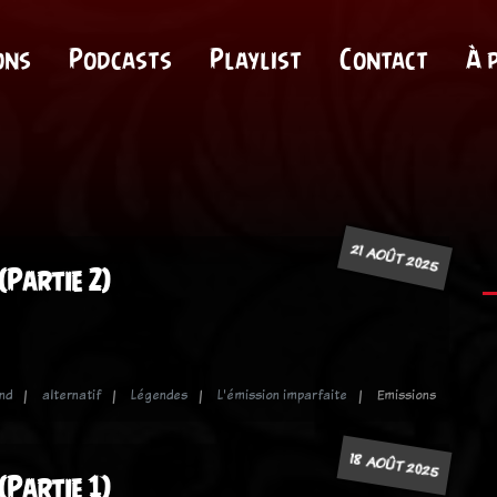
ons
Podcasts
Playlist
Contact
À 
21 AOÛT 2025
(Partie 2)
nd
alternatif
Légendes
L'émission imparfaite
Emissions
18 AOÛT 2025
(Partie 1)