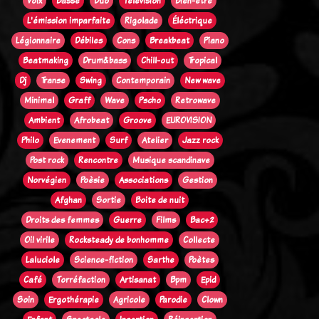
Voix
Basse
Duo
Télévision
Bien-être
L'émission imparfaite
Rigolade
Éléctrique
Légionnaire
Débiles
Cons
Breakbeat
Piano
Beatmaking
Drum&bass
Chill-out
Tropical
Dj
Transe
Swing
Contemporain
New wave
Minimal
Graff
Wave
Pscho
Retrowave
Ambient
Afrobeat
Groove
EUROVISION
Philo
Evenement
Surf
Atelier
Jazz rock
Post rock
Rencontre
Musique scandinave
Norvégien
Poèsie
Associations
Gestion
Afghan
Sortie
Boite de nuit
Droits des femmes
Guerre
Films
Bac+2
Oi! virile
Rocksteady de bonhomme
Collecte
Laluciole
Science-fiction
Sarthe
Poètes
Café
Torréfaction
Artisanat
Bpm
Epid
Soin
Ergothérapie
Agricole
Parodie
Clown