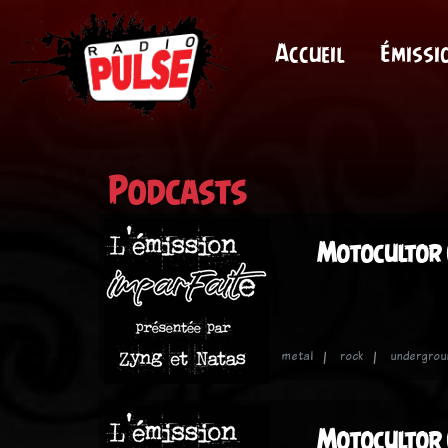
Accueil
Émissi
Podcasts
Motocultor 
metal
rock
undergrou
Motocultor 