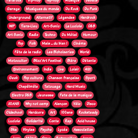
Ferarock
Trip-hop
Hip-hop
Musique
Débats
Garage
Musiques du monde
Du Rock
Du Punk
Underground
Alternatif
Légendes
Hardrock
WIP
Tiers-Lieu
Art-Sonic
La Luciole
D&B
Art Sonic
Radio
Techno
Du Métal
Humour
Pop
Folk
Mais ... du bien !
Cinéma
Fête de la radio
Les Bichoiseries
World
Motocultor
Blizz'Art Festival
Bière
Détente
Environnement
Indie
Live
Loisir
45t
Geek
Pop culture
Chanson française
Sport
Chapêlmêle
Tatouage
Hard Music
Electro D&B
Jeunesse
Fete de la musique
20ANS
Why not camp
Alençon
Vélo
Disco
Oldschool
Hardcore
Art
100ans
Rocksteady
Luciole
Solidarité
Conte
Rap
Acid house
Ska
Vinyles
Psyche
Lycée
Association