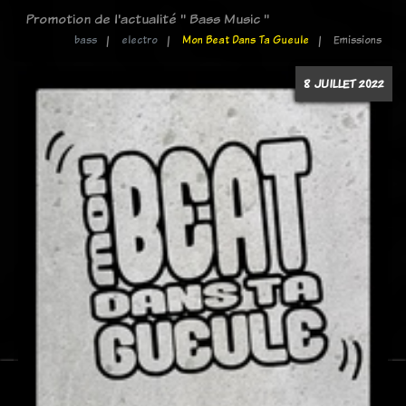
Promotion de l'actualité " Bass Music "
bass
electro
Mon Beat Dans Ta Gueule
Emissions
8 JUILLET 2022