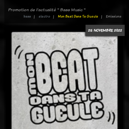
Promotion de l'actualité " Bass Music "
bass
electro
Mon Beat Dans Ta Gueule
Emissions
25 NOVEMBRE 2022