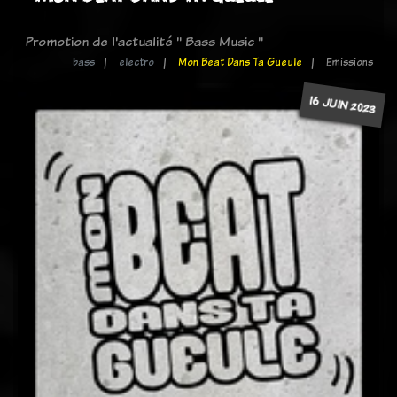
Promotion de l'actualité " Bass Music "
bass
electro
Mon Beat Dans Ta Gueule
Emissions
16 JUIN 2023