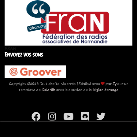
FRAN
Envoyez vos sons
Copyright ©
2026 Tout droits réservés | Réalisé avec
par
Zy
sur un
template de
Colorlib
avec le soutien de
la légion étrange