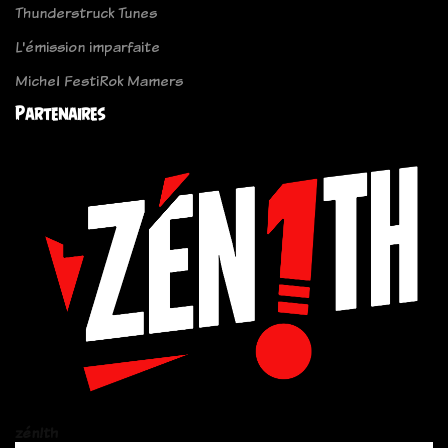
Thunderstruck Tunes
L'émission imparfaite
Michel FestiRok Mamers
Partenaires
zén!th