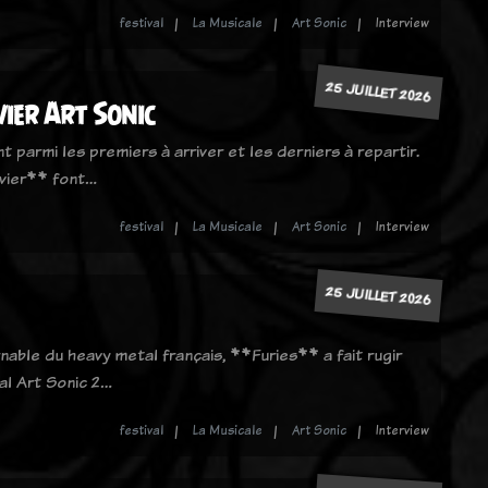
festival
La Musicale
Art Sonic
Interview
25 JUILLET 2026
vier Art Sonic
t parmi les premiers à arriver et les derniers à repartir.
vier** font…
festival
La Musicale
Art Sonic
Interview
25 JUILLET 2026
able du heavy metal français, **Furies** a fait rugir
val Art Sonic 2…
festival
La Musicale
Art Sonic
Interview