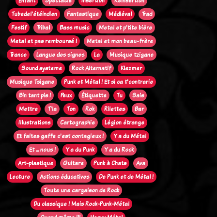
Enfant
Spectacle
Insertion
Réinsertion
Tubedel'étéindien
Fantastique
Médiéval
Trad
Festif
Tribal
Bass music
Metal et p'tite bière
Metal et pas remboursé !
Metal et mon beau-frère
Trance
Langue des signes
La
Musique tzigane
Sound systeme
Rock Alternatif
Klezmer
Musique Tsigane
Punk et Métal ! Et si ca t'contrarie
Bin tant pis !
Peux
Étiquette
Tu
Sais
Mettre
T'la
Ton
Rok
Rilettes
Bar
Illustrations
Cartographie
Légion étrange
Et faites gaffe c'est contagieux !
Y a du Métal
Et ... nous !
Y a du Punk
Y a du Rock
Art-plastique
Guitare
Punk à Chats
Ava
Lecture
Actions éducatives
De Punk et de Métal !
Toute une cargaison de Rock
Du classique ! Mais Rock-Punk-Métal