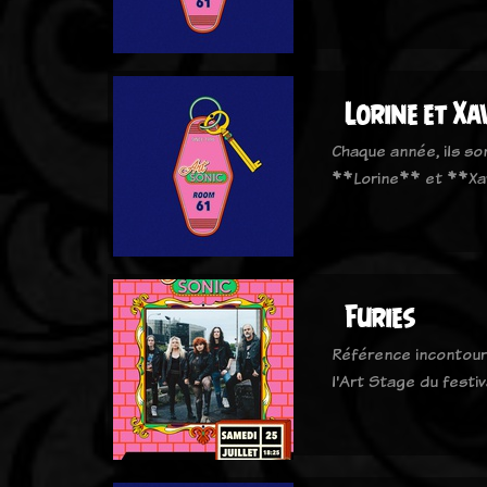
Lorine et Xa
Chaque année, ils son
**Lorine** et **Xa
Furies
Référence incontourn
l'Art Stage du festi