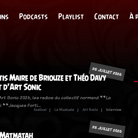
ons
Podcasts
Playlist
Contact
À 
25 JUILLET 2026
is Maire de Briouze et Théo Davy
t d'Art Sonic
Art Sonic 2026, les radios du collectif normand **La
i **Jacques Forti…
festival
La Musicale
Art Sonic
Interview
25 JUILLET 2026
 Matmatah