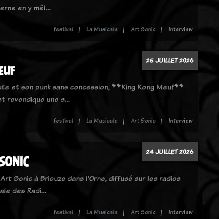
derne en y mêl…
festival
La Musicale
Art Sonic
Interview
25 JUILLET 2026
euf
ute et son punk sans concession, **King Kong Meuf**
et revendique une s…
festival
La Musicale
Art Sonic
Interview
24 JUILLET 2026
 SONIC
 Art Sonic à Briouze dans l'Orne, diffusé sur les radios
ale des Radi…
festival
La Musicale
Art Sonic
Interview