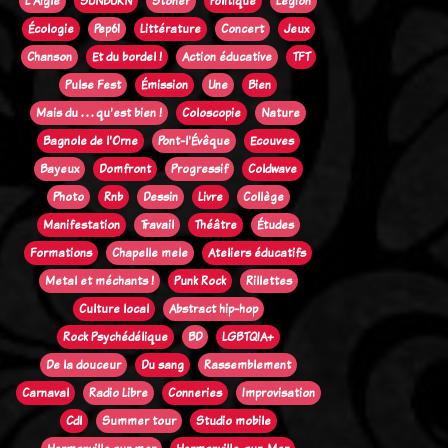
L'Aigle
SUNBURN
Stoner
Politique
Legion
Écologie
Pep61
Littérature
Concert
Jeux
Chanson
Et du bordel !
Action éducative
TFT
Pulse Fest
Émission
Une
Bien
Mais du . . . qu'est bien !
Coloscopie
Nature
Bagnole de l'Orne
Pont-l'Évêque
Ecouves
Bayeux
Domfront
Progressif
Coldwave
Photo
Rnb
Dessin
Livre
Collège
Manifestation
Travail
Théâtre
Études
Formations
Chapelle mele
Ateliers éducatifs
Metal et méchants !
Punk Rock
Rillettes
Culture local
Abstract hip-hop
Rock Psychédélique
BD
LGBTQIA+
De la douceur
Du sang
Rassemblement
Carnaval
Radio Libre
Conneries
Improvisation
Cdl
Summer tour
Studio mobile