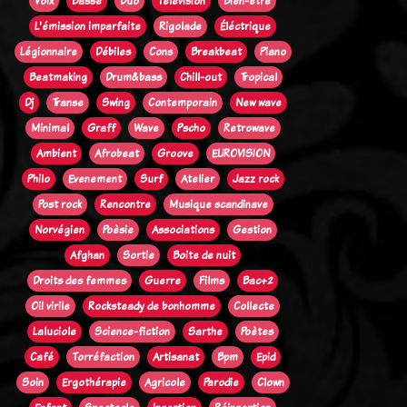
Voix
Basse
Duo
Télévision
Bien-être
L'émission imparfaite
Rigolade
Éléctrique
Légionnaire
Débiles
Cons
Breakbeat
Piano
Beatmaking
Drum&bass
Chill-out
Tropical
Dj
Transe
Swing
Contemporain
New wave
Minimal
Graff
Wave
Pscho
Retrowave
Ambient
Afrobeat
Groove
EUROVISION
Philo
Evenement
Surf
Atelier
Jazz rock
Post rock
Rencontre
Musique scandinave
Norvégien
Poèsie
Associations
Gestion
Afghan
Sortie
Boite de nuit
Droits des femmes
Guerre
Films
Bac+2
Oi! virile
Rocksteady de bonhomme
Collecte
Laluciole
Science-fiction
Sarthe
Poètes
Café
Torréfaction
Artisanat
Bpm
Epid
Soin
Ergothérapie
Agricole
Parodie
Clown