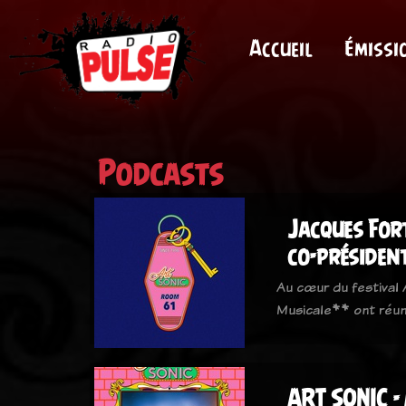
Accueil
Émissi
Podcasts
Jacques Fort
co-présiden
Au cœur du festival 
Musicale** ont réun
ART SONIC -