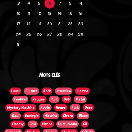
3
4
5
6
7
8
9
10
11
12
13
14
15
16
17
18
19
20
21
22
23
24
25
26
27
28
29
30
31
Mots clés
Local
Culture
Rock
Interview
Electro
Festival
Reggae
Punk
Dub
Metal
Mystery Machine
Roots
House
Funk
Bass
Soul
Ecologie
Histoire
Divers
Blues
Groovy
Chill
Hiphop
La Musicale
Oi!