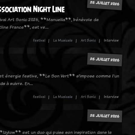
25 JUILLET 2026
sociation Night Line
ival Art Sonic 2026, **Manuella**, bénévole de
tline France**, est ve…
festival
La Musicale
Art Sonic
Interview
25 JUILLET 2026
 et énergie festive, **Le Son Vert** s'impose comme l'un
s à suivre. En…
festival
La Musicale
Art Sonic
Interview
25 JUILLET 2026
**Izylow** est un duo qui puise son inspiration dans le