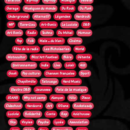
Ferarock
Trip-hop
Hip-hop
Musique
Débats
Garage
Musiques du monde
Du Rock
Du Punk
Underground
Alternatif
Légendes
Hardrock
WIP
Tiers-Lieu
Art-Sonic
La Luciole
D&B
Art Sonic
Radio
Techno
Du Métal
Humour
Pop
Folk
Mais ... du bien !
Cinéma
Fête de la radio
Les Bichoiseries
World
Motocultor
Blizz'Art Festival
Bière
Détente
Environnement
Indie
Live
Loisir
45t
Geek
Pop culture
Chanson française
Sport
Chapêlmêle
Tatouage
Hard Music
Electro D&B
Jeunesse
Fete de la musique
20ANS
Why not camp
Alençon
Vélo
Disco
Oldschool
Hardcore
Art
100ans
Rocksteady
Luciole
Solidarité
Conte
Rap
Acid house
Ska
Vinyles
Psyche
Lycée
Association