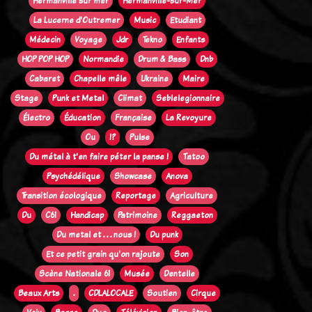
Hermanville sur mer
Hermanville-sur-Mer
La Lucerne d'Outremer
Music
Etudiant
Médecin
Voyage
Jdr
Tekno
Enfants
HOP POP HOP
Normandie
Drum & Bass
Dnb
Cabaret
Chapelle mêle
Ukraine
Maire
Stage
Punk et Metal
Climat
Seblelegionnaire
Électro
Éducation
Française
La Revoyure
Ou
!?
Pulse
Du métal à t'en faire péter la panse !
Tatoo
Psychédélique
Showcase
Anova
Transition écologique
Reportage
Agriculture
Du
C61
Handicap
Patrimoine
Reggaeton
Du metal et . . . nous !
Du punk
Et ce petit grain qu'on rajoute
Son
Scène Nationale 61
Musée
Dentelle
Beaux Arts
.
CDLALOCALE
Soutien
Cirque