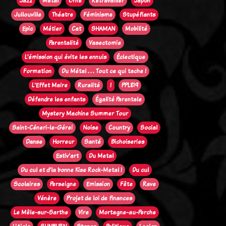
Jazz
Métal
Orne
Retravailler
Japon
Jullouville
Théatre
Féminisme
Stupéfiants
Epic
Métier
Cat
SHAMAN
Mobilité
Parentalité
Vasectomie
L’émission qui évite les ennuis
Éclectique
Formation
Du Métal . . . Tout ce qui tache !
L'Effet Maire
Ruralité
!
PPL819
Défendre les enfants
Égalité Parentale
Mystery Machine Summer Tour
Saint-Céneri-le-Gérei
Noise
Country
Social
Danse
Horreur
Santé
Bichoiseries
Estiv'art
Du Metal
Du cul et d'la bonne Kise Rock-Metal !
Du cul
Scolaires
Perseigne
Emission
Fête
Rave
Vénère
Projet de loi de finances
Le Mêle-sur-Sarthe
Vire
Mortagne-au-Perche