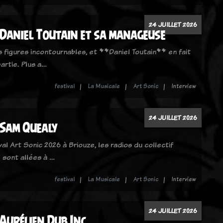
24 JUILLET 2026
 Daniel Toutain et sa manageuse
s figures incontournables, et **Daniel Toutain** en fait
artie. Plus a…
festival
La Musicale
Art Sonic
Interview
24 JUILLET 2026
 Sam Quealy
val Art Sonic 2026 à Briouze, les radios du collectif
 sont allées à …
festival
La Musicale
Art Sonic
Interview
24 JUILLET 2026
Aurélien Dub Inc