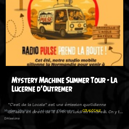
Mystery Machine Summer Tour - La
Lucerne d'Outremer
"C'est de la Locale" est une émission quotidienne
Mystery Machine
La Lucerne d'Outremer
CDLALOCALE
diffusée en direct de 18 à 19h du lundi au vendredi. On y t…
Emissions