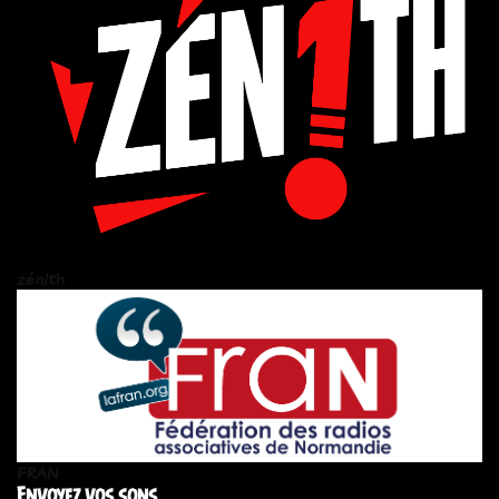
zén!th
FRAN
Envoyez vos sons