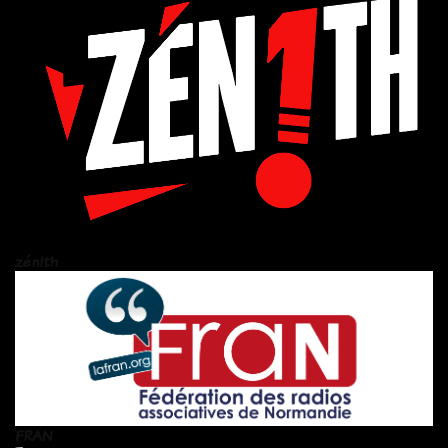
zén!th
FRAN