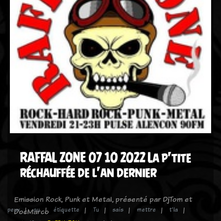
RAFFAL ZONE 07 10 2022 La p'tite
réchauffée de l'an dernier
Emission Rock, Punk et Metal, présenté par DjTom et
peux
ou
étiquette
Tu
sais
mettre
t'la
DocMarco