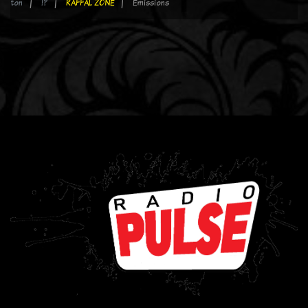
ton
!?
RAFFAL ZONE
Emissions