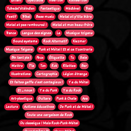
Enfant
Spectacle
Insertion
Réinsertion
Tubedel'étéindien
Fantastique
Médiéval
Trad
Festif
Tribal
Bass music
Metal et p'tite bière
Metal et pas remboursé !
Metal et mon beau-frère
Trance
Langue des signes
La
Musique tzigane
Sound systeme
Rock Alternatif
Klezmer
Musique Tsigane
Punk et Métal ! Et si ca t'contrarie
Bin tant pis !
Peux
Étiquette
Tu
Sais
Mettre
T'la
Ton
Rok
Rilettes
Bar
Illustrations
Cartographie
Légion étrange
Et faites gaffe c'est contagieux !
Y a du Métal
Et ... nous !
Y a du Punk
Y a du Rock
Art-plastique
Guitare
Punk à Chats
Ava
Lecture
Actions éducatives
De Punk et de Métal !
Toute une cargaison de Rock
Du classique ! Mais Rock-Punk-Métal