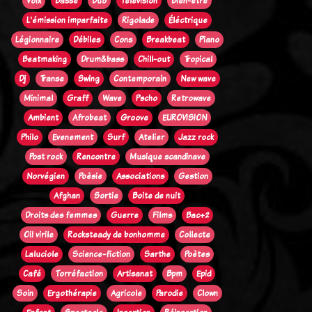
Voix
Basse
Duo
Télévision
Bien-être
L'émission imparfaite
Rigolade
Éléctrique
Légionnaire
Débiles
Cons
Breakbeat
Piano
Beatmaking
Drum&bass
Chill-out
Tropical
Dj
Transe
Swing
Contemporain
New wave
Minimal
Graff
Wave
Pscho
Retrowave
Ambient
Afrobeat
Groove
EUROVISION
Philo
Evenement
Surf
Atelier
Jazz rock
Post rock
Rencontre
Musique scandinave
Norvégien
Poèsie
Associations
Gestion
Afghan
Sortie
Boite de nuit
Droits des femmes
Guerre
Films
Bac+2
Oi! virile
Rocksteady de bonhomme
Collecte
Laluciole
Science-fiction
Sarthe
Poètes
Café
Torréfaction
Artisanat
Bpm
Epid
Soin
Ergothérapie
Agricole
Parodie
Clown