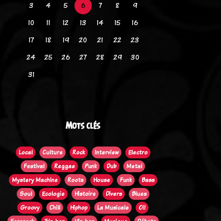
3
4
5
6
7
8
9
10
11
12
13
14
15
16
17
18
19
20
21
22
23
24
25
26
27
28
29
30
31
Mots clés
Local
Culture
Rock
Interview
Electro
Festival
Reggae
Punk
Dub
Metal
Mystery Machine
Roots
House
Funk
Bass
Soul
Ecologie
Histoire
Divers
Blues
Groovy
Chill
Hiphop
La Musicale
Oi!