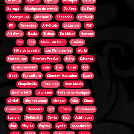
Ferarock
Trip-hop
Hip-hop
Musique
Débats
Garage
Musiques du monde
Du Rock
Du Punk
Underground
Alternatif
Légendes
Hardrock
WIP
Tiers-Lieu
Art-Sonic
La Luciole
D&B
Art Sonic
Radio
Techno
Du Métal
Humour
Pop
Folk
Mais ... du bien !
Cinéma
Fête de la radio
Les Bichoiseries
World
Motocultor
Blizz'Art Festival
Bière
Détente
Environnement
Indie
Live
Loisir
45t
Geek
Pop culture
Chanson française
Sport
Chapêlmêle
Tatouage
Hard Music
Electro D&B
Jeunesse
Fete de la musique
20ANS
Why not camp
Alençon
Vélo
Disco
Oldschool
Hardcore
Art
100ans
Rocksteady
Luciole
Solidarité
Conte
Rap
Acid house
Ska
Vinyles
Psyche
Lycée
Association