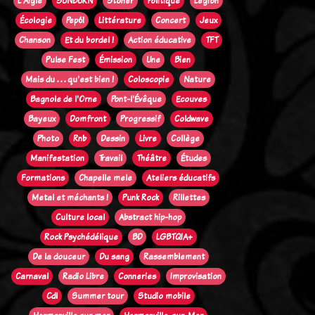
L'Aigle
SUNBURN
Stoner
Politique
Legion
Écologie
Pep61
Littérature
Concert
Jeux
Chanson
Et du bordel !
Action éducative
TFT
Pulse Fest
Émission
Une
Bien
Mais du . . . qu'est bien !
Coloscopie
Nature
Bagnole de l'Orne
Pont-l'Évêque
Ecouves
Bayeux
Domfront
Progressif
Coldwave
Photo
Rnb
Dessin
Livre
Collège
Manifestation
Travail
Théâtre
Études
Formations
Chapelle mele
Ateliers éducatifs
Metal et méchants !
Punk Rock
Rillettes
Culture local
Abstract hip-hop
Rock Psychédélique
BD
LGBTQIA+
De la douceur
Du sang
Rassemblement
Carnaval
Radio Libre
Conneries
Improvisation
Cdl
Summer tour
Studio mobile