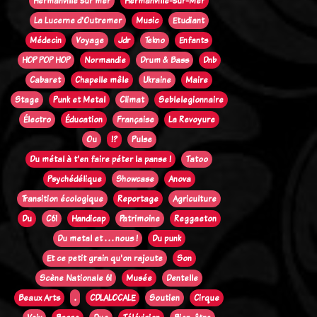
Hermanville sur mer
Hermanville-sur-Mer
La Lucerne d'Outremer
Music
Etudiant
Médecin
Voyage
Jdr
Tekno
Enfants
HOP POP HOP
Normandie
Drum & Bass
Dnb
Cabaret
Chapelle mêle
Ukraine
Maire
Stage
Punk et Metal
Climat
Seblelegionnaire
Électro
Éducation
Française
La Revoyure
Ou
!?
Pulse
Du métal à t'en faire péter la panse !
Tatoo
Psychédélique
Showcase
Anova
Transition écologique
Reportage
Agriculture
Du
C61
Handicap
Patrimoine
Reggaeton
Du metal et . . . nous !
Du punk
Et ce petit grain qu'on rajoute
Son
Scène Nationale 61
Musée
Dentelle
Beaux Arts
.
CDLALOCALE
Soutien
Cirque