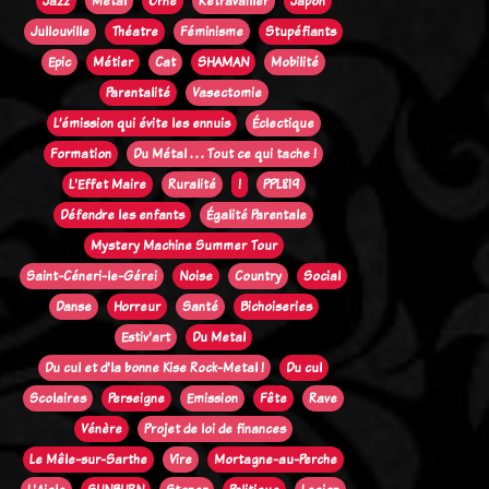
Jazz
Métal
Orne
Retravailler
Japon
Jullouville
Théatre
Féminisme
Stupéfiants
Epic
Métier
Cat
SHAMAN
Mobilité
Parentalité
Vasectomie
L’émission qui évite les ennuis
Éclectique
Formation
Du Métal . . . Tout ce qui tache !
L'Effet Maire
Ruralité
!
PPL819
Défendre les enfants
Égalité Parentale
Mystery Machine Summer Tour
Saint-Céneri-le-Gérei
Noise
Country
Social
Danse
Horreur
Santé
Bichoiseries
Estiv'art
Du Metal
Du cul et d'la bonne Kise Rock-Metal !
Du cul
Scolaires
Perseigne
Emission
Fête
Rave
Vénère
Projet de loi de finances
Le Mêle-sur-Sarthe
Vire
Mortagne-au-Perche