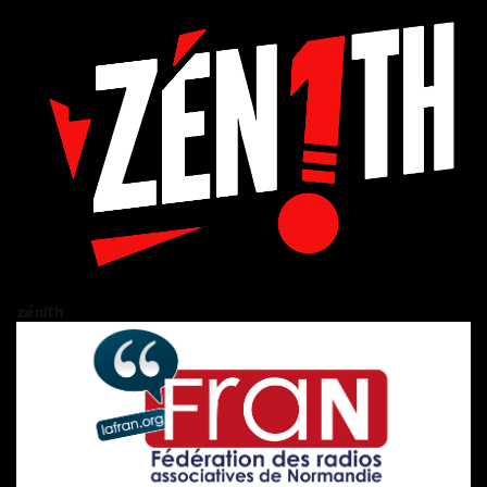
zén!th