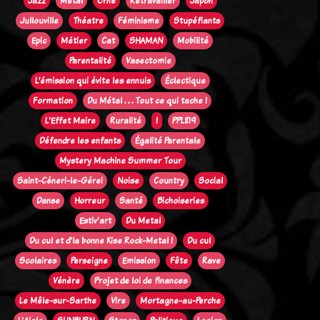
Jazz
Métal
Orne
Retravailler
Japon
Jullouville
Théatre
Féminisme
Stupéfiants
Epic
Métier
Cat
SHAMAN
Mobilité
Parentalité
Vasectomie
L’émission qui évite les ennuis
Éclectique
Formation
Du Métal . . . Tout ce qui tache !
L'Effet Maire
Ruralité
!
PPL819
Défendre les enfants
Égalité Parentale
Mystery Machine Summer Tour
Saint-Céneri-le-Gérei
Noise
Country
Social
Danse
Horreur
Santé
Bichoiseries
Estiv'art
Du Metal
Du cul et d'la bonne Kise Rock-Metal !
Du cul
Scolaires
Perseigne
Emission
Fête
Rave
Vénère
Projet de loi de finances
Le Mêle-sur-Sarthe
Vire
Mortagne-au-Perche