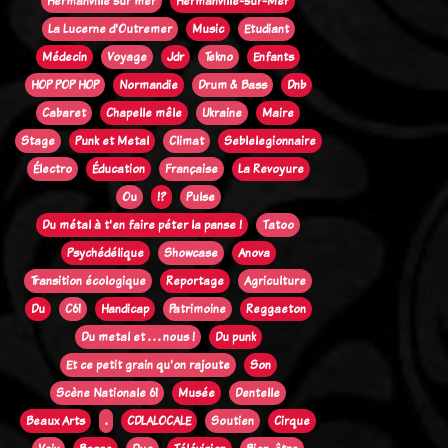
Hermanville sur mer
Hermanville-sur-Mer
La Lucerne d'Outremer
Music
Etudiant
Médecin
Voyage
Jdr
Tekno
Enfants
HOP POP HOP
Normandie
Drum & Bass
Dnb
Cabaret
Chapelle mêle
Ukraine
Maire
Stage
Punk et Metal
Climat
Seblelegionnaire
Électro
Éducation
Française
La Revoyure
Ou
!?
Pulse
Du métal à t'en faire péter la panse !
Tatoo
Psychédélique
Showcase
Anova
Transition écologique
Reportage
Agriculture
Du
C61
Handicap
Patrimoine
Reggaeton
Du metal et . . . nous !
Du punk
Et ce petit grain qu'on rajoute
Son
Scène Nationale 61
Musée
Dentelle
Beaux Arts
.
CDLALOCALE
Soutien
Cirque