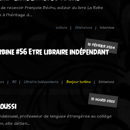
r de recevoir François Béchu, auteur du livre La Robe
 à l'héritage d…
culture
littérature
Interview
13 FÉVRIER 2024
bine #56 Etre libraire indépendant
ure
BD
Librairie indépendante
Bonjour turbine
Emissions
10 MARS 2022
oussi
ndaloussi, professeur de langues étrangères au collège
n, elle détien…