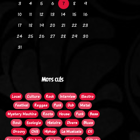
3
4
5
6
7
8
9
10
11
12
13
14
15
16
17
18
19
20
21
22
23
24
25
26
27
28
29
30
31
Mots clés
Local
Culture
Rock
Interview
Electro
Festival
Reggae
Punk
Dub
Metal
Mystery Machine
Roots
House
Funk
Bass
Soul
Ecologie
Histoire
Divers
Blues
Groovy
Chill
Hiphop
La Musicale
Oi!