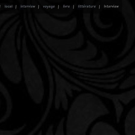
local
interview
voyage
livre
littérature
Interview