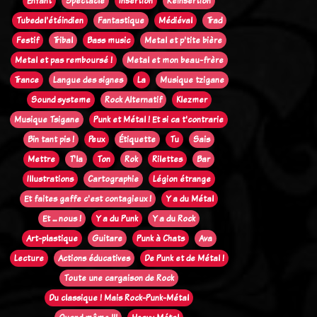
Enfant
Spectacle
Insertion
Réinsertion
Tubedel'étéindien
Fantastique
Médiéval
Trad
Festif
Tribal
Bass music
Metal et p'tite bière
Metal et pas remboursé !
Metal et mon beau-frère
Trance
Langue des signes
La
Musique tzigane
Sound systeme
Rock Alternatif
Klezmer
Musique Tsigane
Punk et Métal ! Et si ca t'contrarie
Bin tant pis !
Peux
Étiquette
Tu
Sais
Mettre
T'la
Ton
Rok
Rilettes
Bar
Illustrations
Cartographie
Légion étrange
Et faites gaffe c'est contagieux !
Y a du Métal
Et ... nous !
Y a du Punk
Y a du Rock
Art-plastique
Guitare
Punk à Chats
Ava
Lecture
Actions éducatives
De Punk et de Métal !
Toute une cargaison de Rock
Du classique ! Mais Rock-Punk-Métal