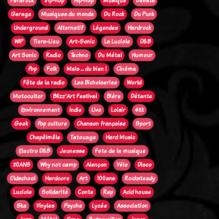
Ferarock
Trip-hop
Hip-hop
Musique
Débats
Garage
Musiques du monde
Du Rock
Du Punk
Underground
Alternatif
Légendes
Hardrock
WIP
Tiers-Lieu
Art-Sonic
La Luciole
D&B
Art Sonic
Radio
Techno
Du Métal
Humour
Pop
Folk
Mais ... du bien !
Cinéma
Fête de la radio
Les Bichoiseries
World
Motocultor
Blizz'Art Festival
Bière
Détente
Environnement
Indie
Live
Loisir
45t
Geek
Pop culture
Chanson française
Sport
Chapêlmêle
Tatouage
Hard Music
Electro D&B
Jeunesse
Fete de la musique
20ANS
Why not camp
Alençon
Vélo
Disco
Oldschool
Hardcore
Art
100ans
Rocksteady
Luciole
Solidarité
Conte
Rap
Acid house
Ska
Vinyles
Psyche
Lycée
Association