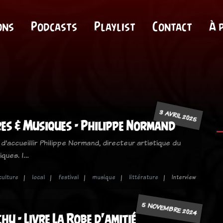
ons
Podcasts
Playlist
Contact
À 
3 AVRIL 2025
res & Musiques - Philippe Normand
 d'accueillir Philippe Normand, directeur artistique du
iques. I…
culture
local
festival
musique
littérature
Interview
5 NOVEMBRE 2024
hu - Livre La Robe d'amitié