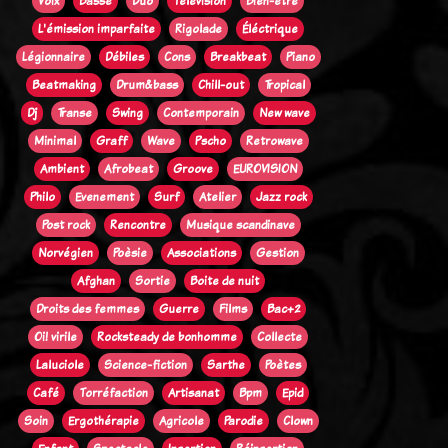
Voix
Basse
Duo
Télévision
Bien-être
L'émission imparfaite
Rigolade
Éléctrique
Légionnaire
Débiles
Cons
Breakbeat
Piano
Beatmaking
Drum&bass
Chill-out
Tropical
Dj
Transe
Swing
Contemporain
New wave
Minimal
Graff
Wave
Pscho
Retrowave
Ambient
Afrobeat
Groove
EUROVISION
Philo
Evenement
Surf
Atelier
Jazz rock
Post rock
Rencontre
Musique scandinave
Norvégien
Poèsie
Associations
Gestion
Afghan
Sortie
Boite de nuit
Droits des femmes
Guerre
Films
Bac+2
Oi! virile
Rocksteady de bonhomme
Collecte
Laluciole
Science-fiction
Sarthe
Poètes
Café
Torréfaction
Artisanat
Bpm
Epid
Soin
Ergothérapie
Agricole
Parodie
Clown