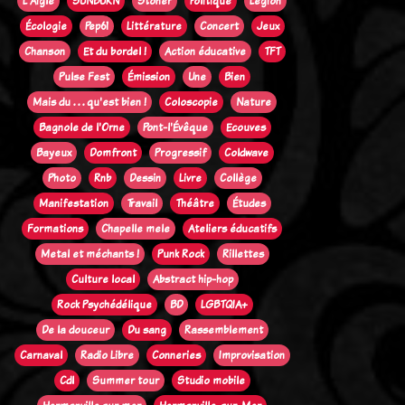
L'Aigle
SUNBURN
Stoner
Politique
Legion
Écologie
Pep61
Littérature
Concert
Jeux
Chanson
Et du bordel !
Action éducative
TFT
Pulse Fest
Émission
Une
Bien
Mais du . . . qu'est bien !
Coloscopie
Nature
Bagnole de l'Orne
Pont-l'Évêque
Ecouves
Bayeux
Domfront
Progressif
Coldwave
Photo
Rnb
Dessin
Livre
Collège
Manifestation
Travail
Théâtre
Études
Formations
Chapelle mele
Ateliers éducatifs
Metal et méchants !
Punk Rock
Rillettes
Culture local
Abstract hip-hop
Rock Psychédélique
BD
LGBTQIA+
De la douceur
Du sang
Rassemblement
Carnaval
Radio Libre
Conneries
Improvisation
Cdl
Summer tour
Studio mobile