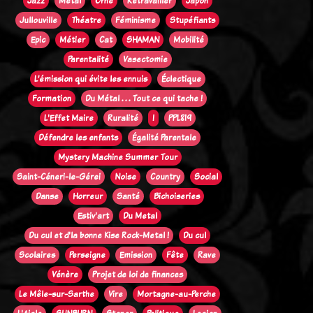
Jazz
Métal
Orne
Retravailler
Japon
Jullouville
Théatre
Féminisme
Stupéfiants
Epic
Métier
Cat
SHAMAN
Mobilité
Parentalité
Vasectomie
L’émission qui évite les ennuis
Éclectique
Formation
Du Métal . . . Tout ce qui tache !
L'Effet Maire
Ruralité
!
PPL819
Défendre les enfants
Égalité Parentale
Mystery Machine Summer Tour
Saint-Céneri-le-Gérei
Noise
Country
Social
Danse
Horreur
Santé
Bichoiseries
Estiv'art
Du Metal
Du cul et d'la bonne Kise Rock-Metal !
Du cul
Scolaires
Perseigne
Emission
Fête
Rave
Vénère
Projet de loi de finances
Le Mêle-sur-Sarthe
Vire
Mortagne-au-Perche