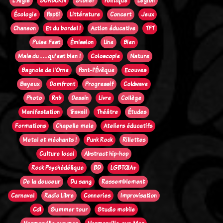
L'Aigle
SUNBURN
Stoner
Politique
Legion
Écologie
Pep61
Littérature
Concert
Jeux
Chanson
Et du bordel !
Action éducative
TFT
Pulse Fest
Émission
Une
Bien
Mais du . . . qu'est bien !
Coloscopie
Nature
Bagnole de l'Orne
Pont-l'Évêque
Ecouves
Bayeux
Domfront
Progressif
Coldwave
Photo
Rnb
Dessin
Livre
Collège
Manifestation
Travail
Théâtre
Études
Formations
Chapelle mele
Ateliers éducatifs
Metal et méchants !
Punk Rock
Rillettes
Culture local
Abstract hip-hop
Rock Psychédélique
BD
LGBTQIA+
De la douceur
Du sang
Rassemblement
Carnaval
Radio Libre
Conneries
Improvisation
Cdl
Summer tour
Studio mobile