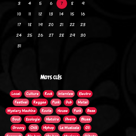
3
4
5
6
7
8
9
10
11
12
13
14
15
16
17
18
19
20
21
22
23
24
25
26
27
28
29
30
31
Mots clés
Local
Culture
Rock
Interview
Electro
Festival
Reggae
Punk
Dub
Metal
Mystery Machine
Roots
House
Funk
Bass
Soul
Ecologie
Histoire
Divers
Blues
Groovy
Chill
Hiphop
La Musicale
Oi!