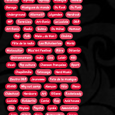
Ferarock
Trip-hop
Hip-hop
Musique
Débats
Garage
Musiques du monde
Du Rock
Du Punk
Underground
Alternatif
Légendes
Hardrock
WIP
Tiers-Lieu
Art-Sonic
La Luciole
D&B
Art Sonic
Radio
Techno
Du Métal
Humour
Pop
Folk
Mais ... du bien !
Cinéma
Fête de la radio
Les Bichoiseries
World
Motocultor
Blizz'Art Festival
Bière
Détente
Environnement
Indie
Live
Loisir
45t
Geek
Pop culture
Chanson française
Sport
Chapêlmêle
Tatouage
Hard Music
Electro D&B
Jeunesse
Fete de la musique
20ANS
Why not camp
Alençon
Vélo
Disco
Oldschool
Hardcore
Art
100ans
Rocksteady
Luciole
Solidarité
Conte
Rap
Acid house
Ska
Vinyles
Psyche
Lycée
Association