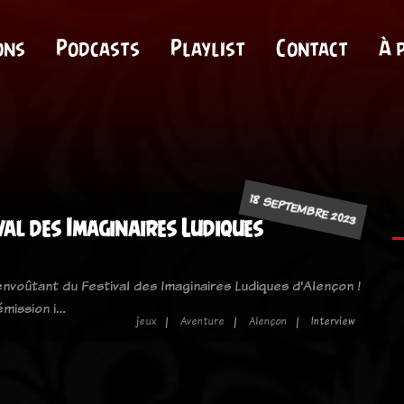
ons
Podcasts
Playlist
Contact
À 
18 SEPTEMBRE 2023
val des Imaginaires Ludiques
envoûtant du Festival des Imaginaires Ludiques d'Alençon !
émission i…
jeux
Aventure
Alençon
Interview