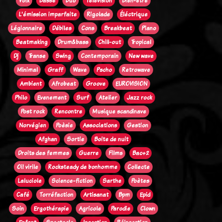
Voix
Basse
Duo
Télévision
Bien-être
L'émission imparfaite
Rigolade
Éléctrique
Légionnaire
Débiles
Cons
Breakbeat
Piano
Beatmaking
Drum&bass
Chill-out
Tropical
Dj
Transe
Swing
Contemporain
New wave
Minimal
Graff
Wave
Pscho
Retrowave
Ambient
Afrobeat
Groove
EUROVISION
Philo
Evenement
Surf
Atelier
Jazz rock
Post rock
Rencontre
Musique scandinave
Norvégien
Poèsie
Associations
Gestion
Afghan
Sortie
Boite de nuit
Droits des femmes
Guerre
Films
Bac+2
Oi! virile
Rocksteady de bonhomme
Collecte
Laluciole
Science-fiction
Sarthe
Poètes
Café
Torréfaction
Artisanat
Bpm
Epid
Soin
Ergothérapie
Agricole
Parodie
Clown