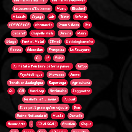
Hermanville sur mer
Hermanville-sur-Mer
La Lucerne d'Outremer
Music
Etudiant
Médecin
Voyage
Jdr
Tekno
Enfants
HOP POP HOP
Normandie
Drum & Bass
Dnb
Cabaret
Chapelle mêle
Ukraine
Maire
Stage
Punk et Metal
Climat
Seblelegionnaire
Électro
Éducation
Française
La Revoyure
Ou
!?
Pulse
Du métal à t'en faire péter la panse !
Tatoo
Psychédélique
Showcase
Anova
Transition écologique
Reportage
Agriculture
Du
C61
Handicap
Patrimoine
Reggaeton
Du metal et . . . nous !
Du punk
Et ce petit grain qu'on rajoute
Son
Scène Nationale 61
Musée
Dentelle
Beaux Arts
.
CDLALOCALE
Soutien
Cirque