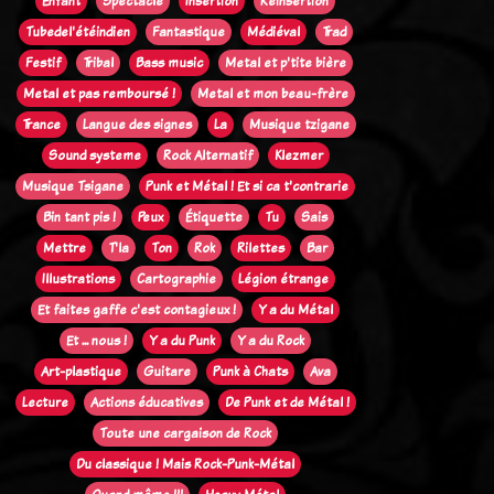
Enfant
Spectacle
Insertion
Réinsertion
Tubedel'étéindien
Fantastique
Médiéval
Trad
Festif
Tribal
Bass music
Metal et p'tite bière
Metal et pas remboursé !
Metal et mon beau-frère
Trance
Langue des signes
La
Musique tzigane
Sound systeme
Rock Alternatif
Klezmer
Musique Tsigane
Punk et Métal ! Et si ca t'contrarie
Bin tant pis !
Peux
Étiquette
Tu
Sais
Mettre
T'la
Ton
Rok
Rilettes
Bar
Illustrations
Cartographie
Légion étrange
Et faites gaffe c'est contagieux !
Y a du Métal
Et ... nous !
Y a du Punk
Y a du Rock
Art-plastique
Guitare
Punk à Chats
Ava
Lecture
Actions éducatives
De Punk et de Métal !
Toute une cargaison de Rock
Du classique ! Mais Rock-Punk-Métal