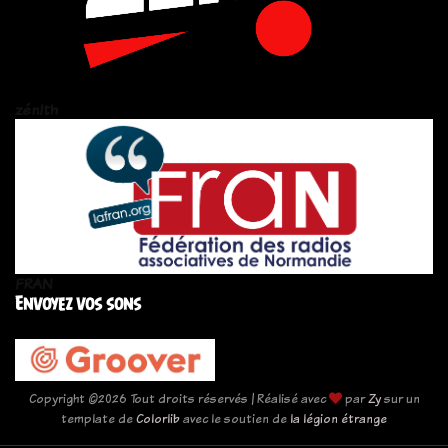
zén!th
FRAN
Envoyez vos sons
Copyright ©
2026 Tout droits réservés | Réalisé avec
par
Zy
sur un
template de
Colorlib
avec le soutien de
la légion étrange