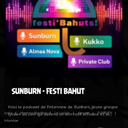
SUNBURN - FESTI BAHUT
Voici le podcast de l’interview de Sunburn, jeune groupe
lycée
Mystery Machine
La Luciole
Alençon
SUNBURN
lycéen du coin qui défend un son rock efficace et si…
Interview