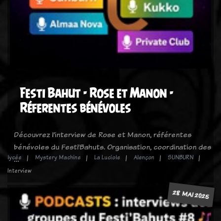
Festi Bahut - Rose et Manon -
Réferentes bénévoles
Découvrez l’interview de Rose et Manon, référentes
bénévoles du Festi’Bahuts. Organisation, coordination des
lycée
Mystery Machine
La Luciole
Alençon
SUNBURN
…
Interview
28 MAI 2025