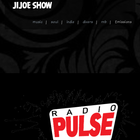
JIJOE SHOW
music
soul
indie
divers
rnb
Emissions