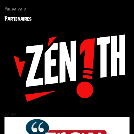
Pause velo
Partenaires
zén!th