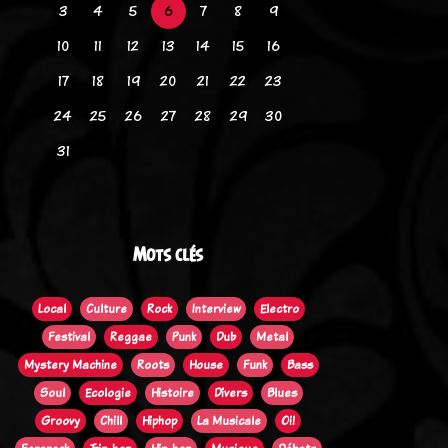
3
4
5
6
7
8
9
10
11
12
13
14
15
16
17
18
19
20
21
22
23
24
25
26
27
28
29
30
31
Mots clés
Local
Culture
Rock
Interview
Electro
Festival
Reggae
Punk
Dub
Metal
Mystery Machine
Roots
House
Funk
Bass
Soul
Ecologie
Histoire
Divers
Blues
Groovy
Chill
Hiphop
La Musicale
Oi!