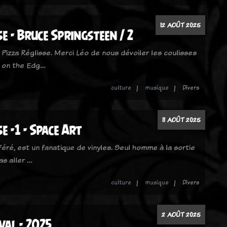
12 AOÛT 2025
se - Bruce Springsteen / 2
Pizza Réglisse. Merci Léo de nous dévoiler les coulisses
s on the Edg…
culture
musique
Divers
11 AOÛT 2025
e -1 - Space Art
féré, est un fanatique de vinyles. Seul homme à la sortie
as aller …
culture
musique
Divers
2 AOÛT 2025
val - 2025