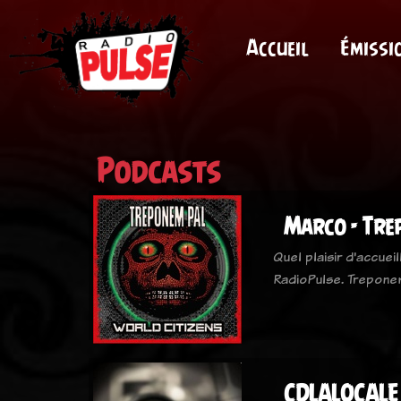
Accueil
Émissi
Podcasts
Marco - Tre
Quel plaisir d'accue
RadioPulse. Treponem
CDLALOCALE