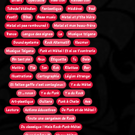
Enfant
Spectacle
Insertion
Réinsertion
Tubedel'étéindien
Fantastique
Médiéval
Trad
Festif
Tribal
Bass music
Metal et p'tite bière
Metal et pas remboursé !
Metal et mon beau-frère
Trance
Langue des signes
La
Musique tzigane
Sound systeme
Rock Alternatif
Klezmer
Musique Tsigane
Punk et Métal ! Et si ca t'contrarie
Bin tant pis !
Peux
Étiquette
Tu
Sais
Mettre
T'la
Ton
Rok
Rilettes
Bar
Illustrations
Cartographie
Légion étrange
Et faites gaffe c'est contagieux !
Y a du Métal
Et ... nous !
Y a du Punk
Y a du Rock
Art-plastique
Guitare
Punk à Chats
Ava
Lecture
Actions éducatives
De Punk et de Métal !
Toute une cargaison de Rock
Du classique ! Mais Rock-Punk-Métal