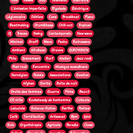
Voix
Basse
Duo
Télévision
Bien-être
L'émission imparfaite
Rigolade
Éléctrique
Légionnaire
Débiles
Cons
Breakbeat
Piano
Beatmaking
Drum&bass
Chill-out
Tropical
Dj
Transe
Swing
Contemporain
New wave
Minimal
Graff
Wave
Pscho
Retrowave
Ambient
Afrobeat
Groove
EUROVISION
Philo
Evenement
Surf
Atelier
Jazz rock
Post rock
Rencontre
Musique scandinave
Norvégien
Poèsie
Associations
Gestion
Afghan
Sortie
Boite de nuit
Droits des femmes
Guerre
Films
Bac+2
Oi! virile
Rocksteady de bonhomme
Collecte
Laluciole
Science-fiction
Sarthe
Poètes
Café
Torréfaction
Artisanat
Bpm
Epid
Soin
Ergothérapie
Agricole
Parodie
Clown