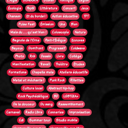
L'Aigle
SUNBURN
Stoner
Politique
Legion
Écologie
Pep61
Littérature
Concert
Jeux
Chanson
Et du bordel !
Action éducative
TFT
Pulse Fest
Émission
Une
Bien
Mais du . . . qu'est bien !
Coloscopie
Nature
Bagnole de l'Orne
Pont-l'Évêque
Ecouves
Bayeux
Domfront
Progressif
Coldwave
Photo
Rnb
Dessin
Livre
Collège
Manifestation
Travail
Théâtre
Études
Formations
Chapelle mele
Ateliers éducatifs
Metal et méchants !
Punk Rock
Rillettes
Culture local
Abstract hip-hop
Rock Psychédélique
BD
LGBTQIA+
De la douceur
Du sang
Rassemblement
Carnaval
Radio Libre
Conneries
Improvisation
Cdl
Summer tour
Studio mobile