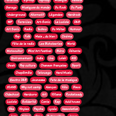
Ferarock
Trip-hop
Hip-hop
Musique
Débats
Garage
Musiques du monde
Du Rock
Du Punk
Underground
Alternatif
Légendes
Hardrock
WIP
Tiers-Lieu
Art-Sonic
La Luciole
D&B
Art Sonic
Radio
Techno
Du Métal
Humour
Pop
Folk
Mais ... du bien !
Cinéma
Fête de la radio
Les Bichoiseries
World
Motocultor
Blizz'Art Festival
Bière
Détente
Environnement
Indie
Live
Loisir
45t
Geek
Pop culture
Chanson française
Sport
Chapêlmêle
Tatouage
Hard Music
Electro D&B
Jeunesse
Fete de la musique
20ANS
Why not camp
Alençon
Vélo
Disco
Oldschool
Hardcore
Art
100ans
Rocksteady
Luciole
Solidarité
Conte
Rap
Acid house
Ska
Vinyles
Psyche
Lycée
Association