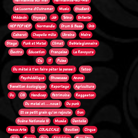
Hermanville sur mer
Hermanville-sur-Mer
La Lucerne d'Outremer
Music
Etudiant
Médecin
Voyage
Jdr
Tekno
Enfants
HOP POP HOP
Normandie
Drum & Bass
Dnb
Cabaret
Chapelle mêle
Ukraine
Maire
Stage
Punk et Metal
Climat
Seblelegionnaire
Électro
Éducation
Française
La Revoyure
Ou
!?
Pulse
Du métal à t'en faire péter la panse !
Tatoo
Psychédélique
Showcase
Anova
Transition écologique
Reportage
Agriculture
Du
C61
Handicap
Patrimoine
Reggaeton
Du metal et . . . nous !
Du punk
Et ce petit grain qu'on rajoute
Son
Scène Nationale 61
Musée
Dentelle
Beaux Arts
.
CDLALOCALE
Soutien
Cirque