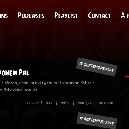
ons
Podcasts
Playlist
Contact
À 
18 SEPTEMBRE 2025
ponem Pal
illir Marco, chanteur du groupe Treponem Pal, sur
 Pal existe depuis …
culture
local
métal
musique
Interview
17 SEPTEMBRE 2025