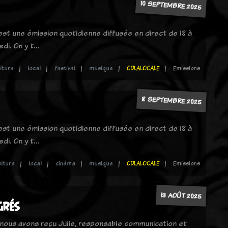
10 SEPTEMBRE 2025
 est une émission quotidienne diffusée en direct de 18 à
edi. On y t…
lture
local
festival
musique
CDLALOCALE
Emissions
8 SEPTEMBRE 2025
 est une émission quotidienne diffusée en direct de 18 à
edi. On y t…
ulture
local
cinéma
musique
CDLALOCALE
Emissions
13 AOÛT 2025
grés
 nous avons reçu Julie, responsable communication et