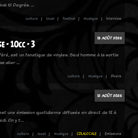
ival 61 Degrés. …
culture
local
festival
musique
Interview
13 AOÛT 2025
e - 10cc - 3
féré, est un fanatique de vinyles. Seul homme à la sortie
as aller …
culture
musique
Divers
12 AOÛT 2025
 est une émission quotidienne diffusée en direct de 18 à
edi. On y t…
culture
local
musique
CDLALOCALE
Emissions