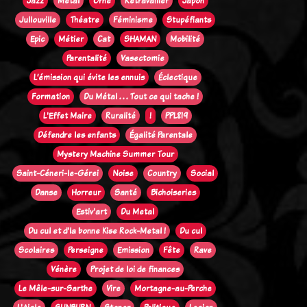
Jazz
Métal
Orne
Retravailler
Japon
Jullouville
Théatre
Féminisme
Stupéfiants
Epic
Métier
Cat
SHAMAN
Mobilité
Parentalité
Vasectomie
L’émission qui évite les ennuis
Éclectique
Formation
Du Métal . . . Tout ce qui tache !
L'Effet Maire
Ruralité
!
PPL819
Défendre les enfants
Égalité Parentale
Mystery Machine Summer Tour
Saint-Céneri-le-Gérei
Noise
Country
Social
Danse
Horreur
Santé
Bichoiseries
Estiv'art
Du Metal
Du cul et d'la bonne Kise Rock-Metal !
Du cul
Scolaires
Perseigne
Emission
Fête
Rave
Vénère
Projet de loi de finances
Le Mêle-sur-Sarthe
Vire
Mortagne-au-Perche