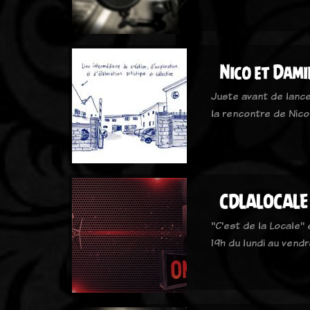
Nico et Dam
Juste avant de lance
la rencontre de Nic
CDLALOCALE
"C'est de la Locale"
19h du lundi au vendr