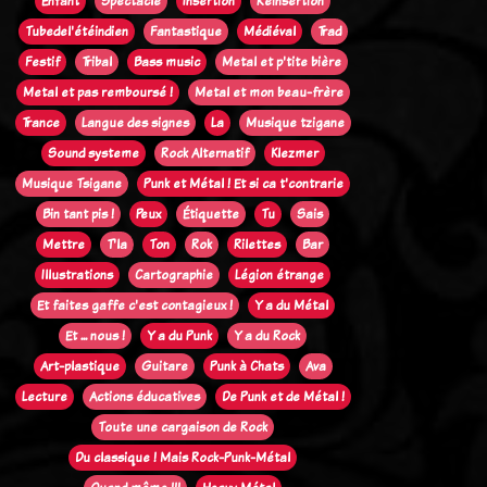
Enfant
Spectacle
Insertion
Réinsertion
Tubedel'étéindien
Fantastique
Médiéval
Trad
Festif
Tribal
Bass music
Metal et p'tite bière
Metal et pas remboursé !
Metal et mon beau-frère
Trance
Langue des signes
La
Musique tzigane
Sound systeme
Rock Alternatif
Klezmer
Musique Tsigane
Punk et Métal ! Et si ca t'contrarie
Bin tant pis !
Peux
Étiquette
Tu
Sais
Mettre
T'la
Ton
Rok
Rilettes
Bar
Illustrations
Cartographie
Légion étrange
Et faites gaffe c'est contagieux !
Y a du Métal
Et ... nous !
Y a du Punk
Y a du Rock
Art-plastique
Guitare
Punk à Chats
Ava
Lecture
Actions éducatives
De Punk et de Métal !
Toute une cargaison de Rock
Du classique ! Mais Rock-Punk-Métal