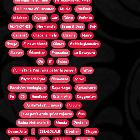
Hermanville sur mer
Hermanville-sur-Mer
La Lucerne d'Outremer
Music
Etudiant
Médecin
Voyage
Jdr
Tekno
Enfants
HOP POP HOP
Normandie
Drum & Bass
Dnb
Cabaret
Chapelle mêle
Ukraine
Maire
Stage
Punk et Metal
Climat
Seblelegionnaire
Électro
Éducation
Française
La Revoyure
Ou
!?
Pulse
Du métal à t'en faire péter la panse !
Tatoo
Psychédélique
Showcase
Anova
Transition écologique
Reportage
Agriculture
Du
C61
Handicap
Patrimoine
Reggaeton
Du metal et . . . nous !
Du punk
Et ce petit grain qu'on rajoute
Son
Scène Nationale 61
Musée
Dentelle
Beaux Arts
.
CDLALOCALE
Soutien
Cirque