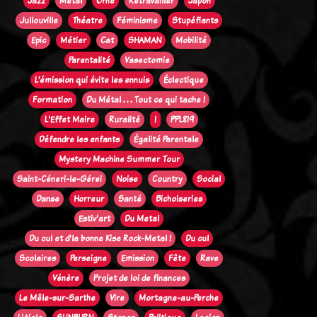
Jazz
Métal
Orne
Retravailler
Japon
Jullouville
Théatre
Féminisme
Stupéfiants
Epic
Métier
Cat
SHAMAN
Mobilité
Parentalité
Vasectomie
L’émission qui évite les ennuis
Éclectique
Formation
Du Métal . . . Tout ce qui tache !
L'Effet Maire
Ruralité
!
PPL819
Défendre les enfants
Égalité Parentale
Mystery Machine Summer Tour
Saint-Céneri-le-Gérei
Noise
Country
Social
Danse
Horreur
Santé
Bichoiseries
Estiv'art
Du Metal
Du cul et d'la bonne Kise Rock-Metal !
Du cul
Scolaires
Perseigne
Emission
Fête
Rave
Vénère
Projet de loi de finances
Le Mêle-sur-Sarthe
Vire
Mortagne-au-Perche