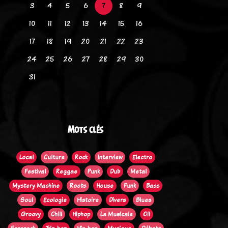
3
4
5
6
7
8
9
10
11
12
13
14
15
16
17
18
19
20
21
22
23
24
25
26
27
28
29
30
31
Mots clés
Local
Culture
Rock
Interview
Electro
Festival
Reggae
Punk
Dub
Metal
Mystery Machine
Roots
House
Funk
Bass
Soul
Ecologie
Histoire
Divers
Blues
Groovy
Chill
Hiphop
La Musicale
Oi!