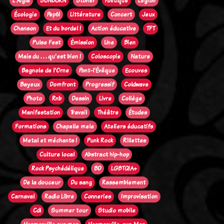
L'Aigle
SUNBURN
Stoner
Politique
Legion
Écologie
Pep61
Littérature
Concert
Jeux
Chanson
Et du bordel !
Action éducative
TFT
Pulse Fest
Émission
Une
Bien
Mais du . . . qu'est bien !
Coloscopie
Nature
Bagnole de l'Orne
Pont-l'Évêque
Ecouves
Bayeux
Domfront
Progressif
Coldwave
Photo
Rnb
Dessin
Livre
Collège
Manifestation
Travail
Théâtre
Études
Formations
Chapelle mele
Ateliers éducatifs
Metal et méchants !
Punk Rock
Rillettes
Culture local
Abstract hip-hop
Rock Psychédélique
BD
LGBTQIA+
De la douceur
Du sang
Rassemblement
Carnaval
Radio Libre
Conneries
Improvisation
Cdl
Summer tour
Studio mobile