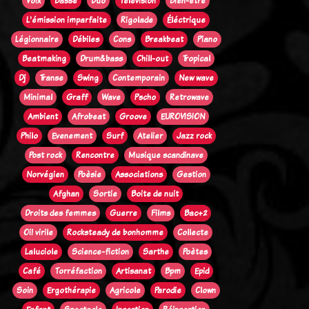
Voix
Basse
Duo
Télévision
Bien-être
L'émission imparfaite
Rigolade
Éléctrique
Légionnaire
Débiles
Cons
Breakbeat
Piano
Beatmaking
Drum&bass
Chill-out
Tropical
Dj
Transe
Swing
Contemporain
New wave
Minimal
Graff
Wave
Pscho
Retrowave
Ambient
Afrobeat
Groove
EUROVISION
Philo
Evenement
Surf
Atelier
Jazz rock
Post rock
Rencontre
Musique scandinave
Norvégien
Poèsie
Associations
Gestion
Afghan
Sortie
Boite de nuit
Droits des femmes
Guerre
Films
Bac+2
Oi! virile
Rocksteady de bonhomme
Collecte
Laluciole
Science-fiction
Sarthe
Poètes
Café
Torréfaction
Artisanat
Bpm
Epid
Soin
Ergothérapie
Agricole
Parodie
Clown