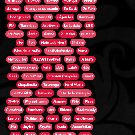
Ferarock
Trip-hop
Hip-hop
Musique
Débats
Garage
Musiques du monde
Du Rock
Du Punk
Underground
Alternatif
Légendes
Hardrock
WIP
Tiers-Lieu
Art-Sonic
La Luciole
D&B
Art Sonic
Radio
Techno
Du Métal
Humour
Pop
Folk
Mais ... du bien !
Cinéma
Fête de la radio
Les Bichoiseries
World
Motocultor
Blizz'Art Festival
Bière
Détente
Environnement
Indie
Live
Loisir
45t
Geek
Pop culture
Chanson française
Sport
Chapêlmêle
Tatouage
Hard Music
Electro D&B
Jeunesse
Fete de la musique
20ANS
Why not camp
Alençon
Vélo
Disco
Oldschool
Hardcore
Art
100ans
Rocksteady
Luciole
Solidarité
Conte
Rap
Acid house
Ska
Vinyles
Psyche
Lycée
Association