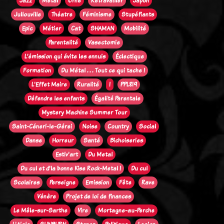
Jazz
Métal
Orne
Retravailler
Japon
Jullouville
Théatre
Féminisme
Stupéfiants
Epic
Métier
Cat
SHAMAN
Mobilité
Parentalité
Vasectomie
L’émission qui évite les ennuis
Éclectique
Formation
Du Métal . . . Tout ce qui tache !
L'Effet Maire
Ruralité
!
PPL819
Défendre les enfants
Égalité Parentale
Mystery Machine Summer Tour
Saint-Céneri-le-Gérei
Noise
Country
Social
Danse
Horreur
Santé
Bichoiseries
Estiv'art
Du Metal
Du cul et d'la bonne Kise Rock-Metal !
Du cul
Scolaires
Perseigne
Emission
Fête
Rave
Vénère
Projet de loi de finances
Le Mêle-sur-Sarthe
Vire
Mortagne-au-Perche