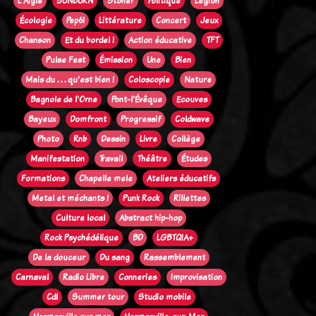
L'Aigle
SUNBURN
Stoner
Politique
Legion
Écologie
Pep61
Littérature
Concert
Jeux
Chanson
Et du bordel !
Action éducative
TFT
Pulse Fest
Émission
Une
Bien
Mais du . . . qu'est bien !
Coloscopie
Nature
Bagnole de l'Orne
Pont-l'Évêque
Ecouves
Bayeux
Domfront
Progressif
Coldwave
Photo
Rnb
Dessin
Livre
Collège
Manifestation
Travail
Théâtre
Études
Formations
Chapelle mele
Ateliers éducatifs
Metal et méchants !
Punk Rock
Rillettes
Culture local
Abstract hip-hop
Rock Psychédélique
BD
LGBTQIA+
De la douceur
Du sang
Rassemblement
Carnaval
Radio Libre
Conneries
Improvisation
Cdl
Summer tour
Studio mobile