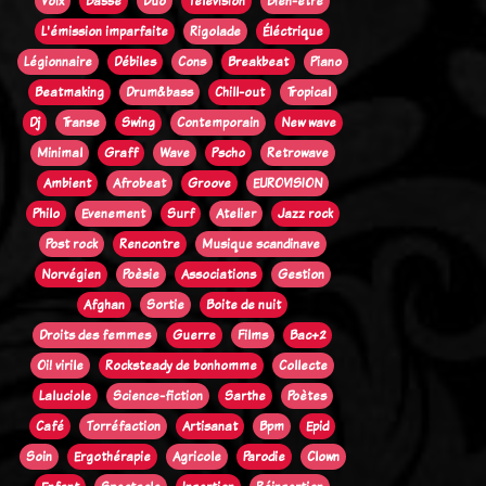
Voix
Basse
Duo
Télévision
Bien-être
L'émission imparfaite
Rigolade
Éléctrique
Légionnaire
Débiles
Cons
Breakbeat
Piano
Beatmaking
Drum&bass
Chill-out
Tropical
Dj
Transe
Swing
Contemporain
New wave
Minimal
Graff
Wave
Pscho
Retrowave
Ambient
Afrobeat
Groove
EUROVISION
Philo
Evenement
Surf
Atelier
Jazz rock
Post rock
Rencontre
Musique scandinave
Norvégien
Poèsie
Associations
Gestion
Afghan
Sortie
Boite de nuit
Droits des femmes
Guerre
Films
Bac+2
Oi! virile
Rocksteady de bonhomme
Collecte
Laluciole
Science-fiction
Sarthe
Poètes
Café
Torréfaction
Artisanat
Bpm
Epid
Soin
Ergothérapie
Agricole
Parodie
Clown