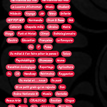
Hermanville sur mer
Hermanville-sur-Mer
La Lucerne d'Outremer
Music
Etudiant
Médecin
Voyage
Jdr
Tekno
Enfants
HOP POP HOP
Normandie
Drum & Bass
Dnb
Cabaret
Chapelle mêle
Ukraine
Maire
Stage
Punk et Metal
Climat
Seblelegionnaire
Électro
Éducation
Française
La Revoyure
Ou
!?
Pulse
Du métal à t'en faire péter la panse !
Tatoo
Psychédélique
Showcase
Anova
Transition écologique
Reportage
Agriculture
Du
C61
Handicap
Patrimoine
Reggaeton
Du metal et . . . nous !
Du punk
Et ce petit grain qu'on rajoute
Son
Scène Nationale 61
Musée
Dentelle
Beaux Arts
.
CDLALOCALE
Soutien
Cirque