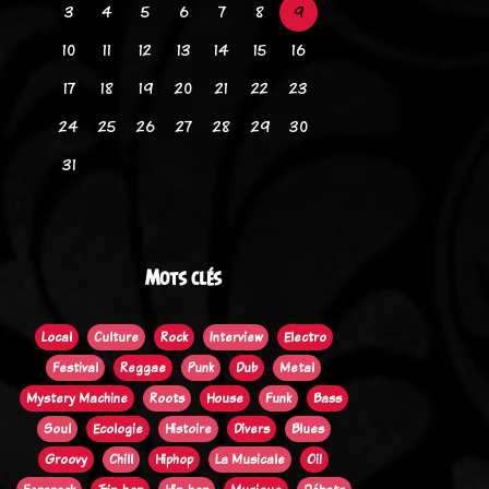
3
4
5
6
7
8
9
10
11
12
13
14
15
16
17
18
19
20
21
22
23
24
25
26
27
28
29
30
31
Mots clés
Local
Culture
Rock
Interview
Electro
Festival
Reggae
Punk
Dub
Metal
Mystery Machine
Roots
House
Funk
Bass
Soul
Ecologie
Histoire
Divers
Blues
Groovy
Chill
Hiphop
La Musicale
Oi!