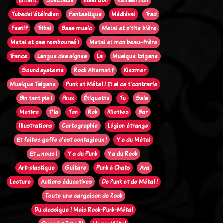
Enfant
Spectacle
Insertion
Réinsertion
Tubedel'étéindien
Fantastique
Médiéval
Trad
Festif
Tribal
Bass music
Metal et p'tite bière
Metal et pas remboursé !
Metal et mon beau-frère
Trance
Langue des signes
La
Musique tzigane
Sound systeme
Rock Alternatif
Klezmer
Musique Tsigane
Punk et Métal ! Et si ca t'contrarie
Bin tant pis !
Peux
Étiquette
Tu
Sais
Mettre
T'la
Ton
Rok
Rilettes
Bar
Illustrations
Cartographie
Légion étrange
Et faites gaffe c'est contagieux !
Y a du Métal
Et ... nous !
Y a du Punk
Y a du Rock
Art-plastique
Guitare
Punk à Chats
Ava
Lecture
Actions éducatives
De Punk et de Métal !
Toute une cargaison de Rock
Du classique ! Mais Rock-Punk-Métal