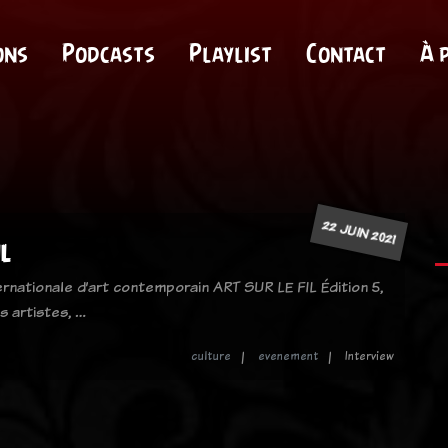
ons
Podcasts
Playlist
Contact
À 
22 JUIN 2021
l
ernationale d’art contemporain ART SUR LE FIL Édition 5,
s artistes, …
culture
evenement
Interview