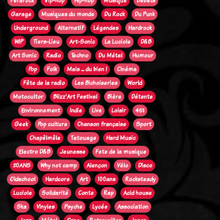
Ferarock
Trip-hop
Hip-hop
Musique
Débats
Garage
Musiques du monde
Du Rock
Du Punk
Underground
Alternatif
Légendes
Hardrock
WIP
Tiers-Lieu
Art-Sonic
La Luciole
D&B
Art Sonic
Radio
Techno
Du Métal
Humour
Pop
Folk
Mais ... du bien !
Cinéma
Fête de la radio
Les Bichoiseries
World
Motocultor
Blizz'Art Festival
Bière
Détente
Environnement
Indie
Live
Loisir
45t
Geek
Pop culture
Chanson française
Sport
Chapêlmêle
Tatouage
Hard Music
Electro D&B
Jeunesse
Fete de la musique
20ANS
Why not camp
Alençon
Vélo
Disco
Oldschool
Hardcore
Art
100ans
Rocksteady
Luciole
Solidarité
Conte
Rap
Acid house
Ska
Vinyles
Psyche
Lycée
Association