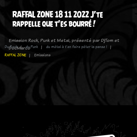
RAFFAL ZONE 18 11 2022 J'te
rappelle que t'es bourré !
Emission Rock, Punk et Metal, présenté par DjTom et
Du Rock
du Punk
du métal à t'en faire péter la panse !
DocMarco
RAFFAL ZONE
Emissions