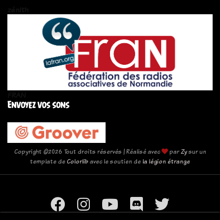
zén!th
FRAN
Envoyez vos sons
Copyright ©
2026 Tout droits réservés | Réalisé avec
par
Zy
sur un
template de
Colorlib
avec le soutien de
la légion étrange