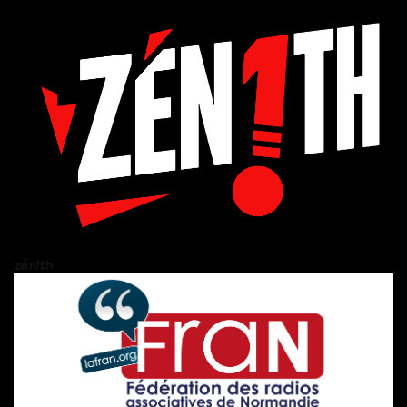
zén!th