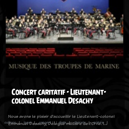
Concert caritatif - Lieutenant-
colonel Emmanuel Desachy
Nous avons le plaisir d'accueillir le Lieutenant-colonel
culture
local
concert
dons
chorale
armée
Emmanuel Desachy, Délégué militaire de l'Orne. I…