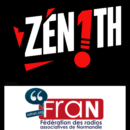
zén!th