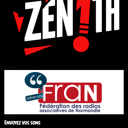
zén!th
FRAN
Envoyez vos sons