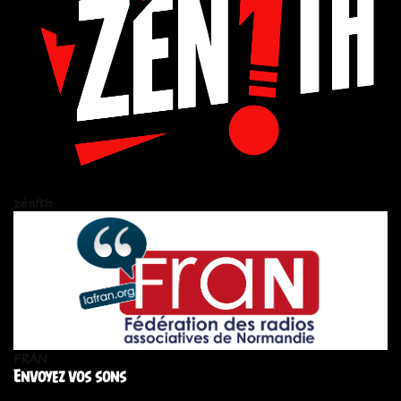
zén!th
FRAN
Envoyez vos sons