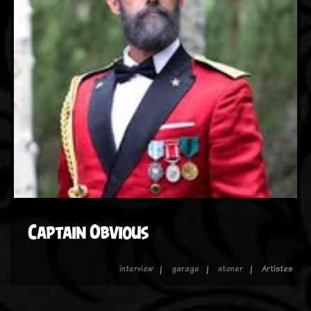
Captain Obvious
interview
garage
stoner
Artistes