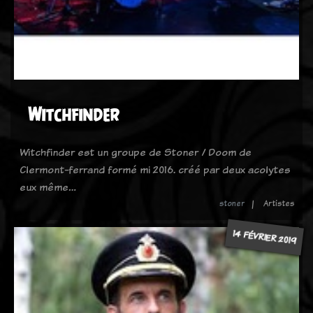
Witchfinder
Witchfinder est un groupe de Stoner / Doom de
Clermont-ferrand formé mi 2016. créé par deux acolytes
eux même…
stoner
Artistes
14 FÉVRIER 2019