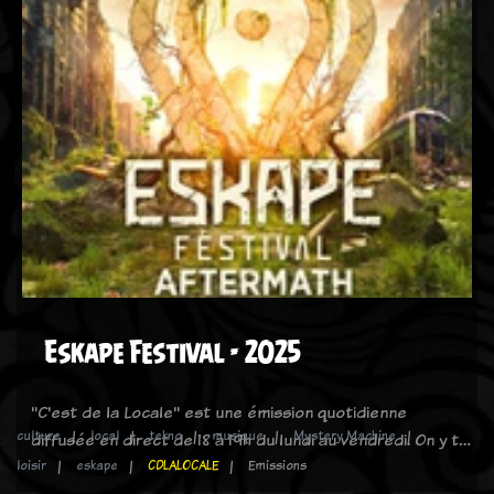
Eskape Festival - 2025
"C'est de la Locale" est une émission quotidienne
culture
local
tekno
musique
Mystery Machine
diffusée en direct de 18 à 19h du lundi au vendredi. On y t…
loisir
eskape
CDLALOCALE
Emissions