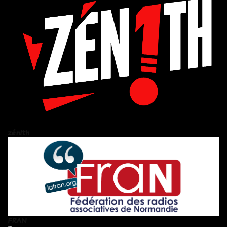
zén!th
FRAN