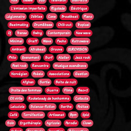
Voix
Basse
Duo
Télévision
Bien-être
L'émission imparfaite
Rigolade
Éléctrique
Légionnaire
Débiles
Cons
Breakbeat
Piano
Beatmaking
Drum&bass
Chill-out
Tropical
Dj
Transe
Swing
Contemporain
New wave
Minimal
Graff
Wave
Pscho
Retrowave
Ambient
Afrobeat
Groove
EUROVISION
Philo
Evenement
Surf
Atelier
Jazz rock
Post rock
Rencontre
Musique scandinave
Norvégien
Poèsie
Associations
Gestion
Afghan
Sortie
Boite de nuit
Droits des femmes
Guerre
Films
Bac+2
Oi! virile
Rocksteady de bonhomme
Collecte
Laluciole
Science-fiction
Sarthe
Poètes
Café
Torréfaction
Artisanat
Bpm
Epid
Soin
Ergothérapie
Agricole
Parodie
Clown