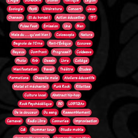
L'Aigle
SUNBURN
Stoner
Politique
Legion
Écologie
Pep61
Littérature
Concert
Jeux
Chanson
Et du bordel !
Action éducative
TFT
Pulse Fest
Émission
Une
Bien
Mais du . . . qu'est bien !
Coloscopie
Nature
Bagnole de l'Orne
Pont-l'Évêque
Ecouves
Bayeux
Domfront
Progressif
Coldwave
Photo
Rnb
Dessin
Livre
Collège
Manifestation
Travail
Théâtre
Études
Formations
Chapelle mele
Ateliers éducatifs
Metal et méchants !
Punk Rock
Rillettes
Culture local
Abstract hip-hop
Rock Psychédélique
BD
LGBTQIA+
De la douceur
Du sang
Rassemblement
Carnaval
Radio Libre
Conneries
Improvisation
Cdl
Summer tour
Studio mobile