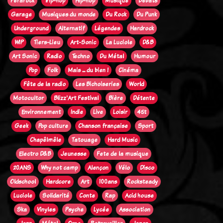
Ferarock
Trip-hop
Hip-hop
Musique
Débats
Garage
Musiques du monde
Du Rock
Du Punk
Underground
Alternatif
Légendes
Hardrock
WIP
Tiers-Lieu
Art-Sonic
La Luciole
D&B
Art Sonic
Radio
Techno
Du Métal
Humour
Pop
Folk
Mais ... du bien !
Cinéma
Fête de la radio
Les Bichoiseries
World
Motocultor
Blizz'Art Festival
Bière
Détente
Environnement
Indie
Live
Loisir
45t
Geek
Pop culture
Chanson française
Sport
Chapêlmêle
Tatouage
Hard Music
Electro D&B
Jeunesse
Fete de la musique
20ANS
Why not camp
Alençon
Vélo
Disco
Oldschool
Hardcore
Art
100ans
Rocksteady
Luciole
Solidarité
Conte
Rap
Acid house
Ska
Vinyles
Psyche
Lycée
Association