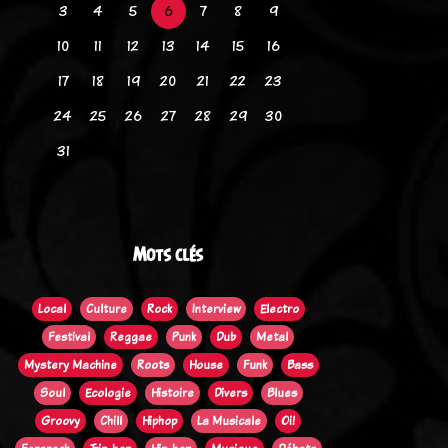
3
4
5
6
7
8
9
10
11
12
13
14
15
16
17
18
19
20
21
22
23
24
25
26
27
28
29
30
31
Mots clés
Local
Culture
Rock
Interview
Electro
Festival
Reggae
Punk
Dub
Metal
Mystery Machine
Roots
House
Funk
Bass
Soul
Ecologie
Histoire
Divers
Blues
Groovy
Chill
Hiphop
La Musicale
Oi!