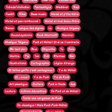
Enfant
Spectacle
Insertion
Réinsertion
Tubedel'étéindien
Fantastique
Médiéval
Trad
Festif
Tribal
Bass music
Metal et p'tite bière
Metal et pas remboursé !
Metal et mon beau-frère
Trance
Langue des signes
La
Musique tzigane
Sound systeme
Rock Alternatif
Klezmer
Musique Tsigane
Punk et Métal ! Et si ca t'contrarie
Bin tant pis !
Peux
Étiquette
Tu
Sais
Mettre
T'la
Ton
Rok
Rilettes
Bar
Illustrations
Cartographie
Légion étrange
Et faites gaffe c'est contagieux !
Y a du Métal
Et ... nous !
Y a du Punk
Y a du Rock
Art-plastique
Guitare
Punk à Chats
Ava
Lecture
Actions éducatives
De Punk et de Métal !
Toute une cargaison de Rock
Du classique ! Mais Rock-Punk-Métal