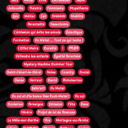
Jazz
Métal
Orne
Retravailler
Japon
Jullouville
Théatre
Féminisme
Stupéfiants
Epic
Métier
Cat
SHAMAN
Mobilité
Parentalité
Vasectomie
L’émission qui évite les ennuis
Éclectique
Formation
Du Métal . . . Tout ce qui tache !
L'Effet Maire
Ruralité
!
PPL819
Défendre les enfants
Égalité Parentale
Mystery Machine Summer Tour
Saint-Céneri-le-Gérei
Noise
Country
Social
Danse
Horreur
Santé
Bichoiseries
Estiv'art
Du Metal
Du cul et d'la bonne Kise Rock-Metal !
Du cul
Scolaires
Perseigne
Emission
Fête
Rave
Vénère
Projet de loi de finances
Le Mêle-sur-Sarthe
Vire
Mortagne-au-Perche