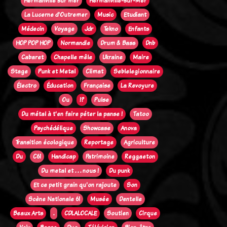
Hermanville sur mer
Hermanville-sur-Mer
La Lucerne d'Outremer
Music
Etudiant
Médecin
Voyage
Jdr
Tekno
Enfants
HOP POP HOP
Normandie
Drum & Bass
Dnb
Cabaret
Chapelle mêle
Ukraine
Maire
Stage
Punk et Metal
Climat
Seblelegionnaire
Électro
Éducation
Française
La Revoyure
Ou
!?
Pulse
Du métal à t'en faire péter la panse !
Tatoo
Psychédélique
Showcase
Anova
Transition écologique
Reportage
Agriculture
Du
C61
Handicap
Patrimoine
Reggaeton
Du metal et . . . nous !
Du punk
Et ce petit grain qu'on rajoute
Son
Scène Nationale 61
Musée
Dentelle
Beaux Arts
.
CDLALOCALE
Soutien
Cirque