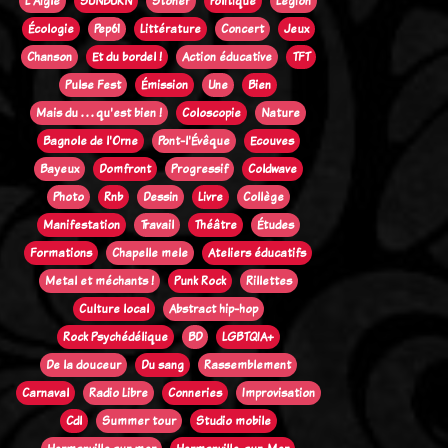
L'Aigle
SUNBURN
Stoner
Politique
Legion
Écologie
Pep61
Littérature
Concert
Jeux
Chanson
Et du bordel !
Action éducative
TFT
Pulse Fest
Émission
Une
Bien
Mais du . . . qu'est bien !
Coloscopie
Nature
Bagnole de l'Orne
Pont-l'Évêque
Ecouves
Bayeux
Domfront
Progressif
Coldwave
Photo
Rnb
Dessin
Livre
Collège
Manifestation
Travail
Théâtre
Études
Formations
Chapelle mele
Ateliers éducatifs
Metal et méchants !
Punk Rock
Rillettes
Culture local
Abstract hip-hop
Rock Psychédélique
BD
LGBTQIA+
De la douceur
Du sang
Rassemblement
Carnaval
Radio Libre
Conneries
Improvisation
Cdl
Summer tour
Studio mobile