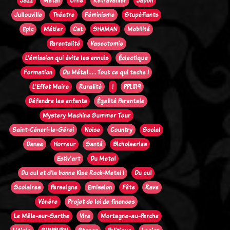
Jazz
Métal
Orne
Retravailler
Japon
Jullouville
Théatre
Féminisme
Stupéfiants
Epic
Métier
Cat
SHAMAN
Mobilité
Parentalité
Vasectomie
L’émission qui évite les ennuis
Éclectique
Formation
Du Métal . . . Tout ce qui tache !
L'Effet Maire
Ruralité
!
PPL819
Défendre les enfants
Égalité Parentale
Mystery Machine Summer Tour
Saint-Céneri-le-Gérei
Noise
Country
Social
Danse
Horreur
Santé
Bichoiseries
Estiv'art
Du Metal
Du cul et d'la bonne Kise Rock-Metal !
Du cul
Scolaires
Perseigne
Emission
Fête
Rave
Vénère
Projet de loi de finances
Le Mêle-sur-Sarthe
Vire
Mortagne-au-Perche