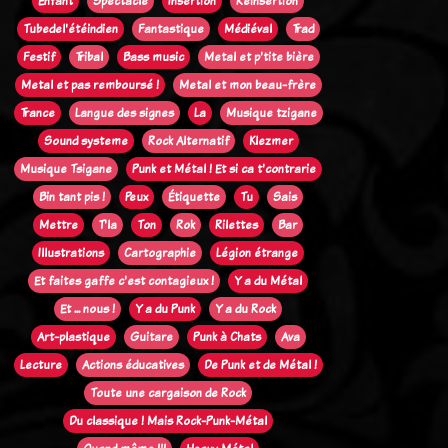
Enfant
Spectacle
Insertion
Réinsertion
Tubedel'étéindien
Fantastique
Médiéval
Trad
Festif
Tribal
Bass music
Metal et p'tite bière
Metal et pas remboursé !
Metal et mon beau-frère
Trance
Langue des signes
La
Musique tzigane
Sound systeme
Rock Alternatif
Klezmer
Musique Tsigane
Punk et Métal ! Et si ca t'contrarie
Bin tant pis !
Peux
Étiquette
Tu
Sais
Mettre
T'la
Ton
Rok
Rilettes
Bar
Illustrations
Cartographie
Légion étrange
Et faites gaffe c'est contagieux !
Y a du Métal
Et ... nous !
Y a du Punk
Y a du Rock
Art-plastique
Guitare
Punk à Chats
Ava
Lecture
Actions éducatives
De Punk et de Métal !
Toute une cargaison de Rock
Du classique ! Mais Rock-Punk-Métal