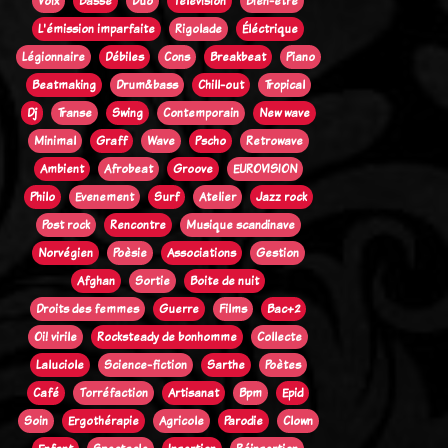
Voix
Basse
Duo
Télévision
Bien-être
L'émission imparfaite
Rigolade
Éléctrique
Légionnaire
Débiles
Cons
Breakbeat
Piano
Beatmaking
Drum&bass
Chill-out
Tropical
Dj
Transe
Swing
Contemporain
New wave
Minimal
Graff
Wave
Pscho
Retrowave
Ambient
Afrobeat
Groove
EUROVISION
Philo
Evenement
Surf
Atelier
Jazz rock
Post rock
Rencontre
Musique scandinave
Norvégien
Poèsie
Associations
Gestion
Afghan
Sortie
Boite de nuit
Droits des femmes
Guerre
Films
Bac+2
Oi! virile
Rocksteady de bonhomme
Collecte
Laluciole
Science-fiction
Sarthe
Poètes
Café
Torréfaction
Artisanat
Bpm
Epid
Soin
Ergothérapie
Agricole
Parodie
Clown