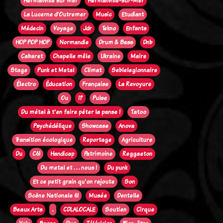
Hermanville sur mer
Hermanville-sur-Mer
La Lucerne d'Outremer
Music
Etudiant
Médecin
Voyage
Jdr
Tekno
Enfants
HOP POP HOP
Normandie
Drum & Bass
Dnb
Cabaret
Chapelle mêle
Ukraine
Maire
Stage
Punk et Metal
Climat
Seblelegionnaire
Électro
Éducation
Française
La Revoyure
Ou
!?
Pulse
Du métal à t'en faire péter la panse !
Tatoo
Psychédélique
Showcase
Anova
Transition écologique
Reportage
Agriculture
Du
C61
Handicap
Patrimoine
Reggaeton
Du metal et . . . nous !
Du punk
Et ce petit grain qu'on rajoute
Son
Scène Nationale 61
Musée
Dentelle
Beaux Arts
.
CDLALOCALE
Soutien
Cirque