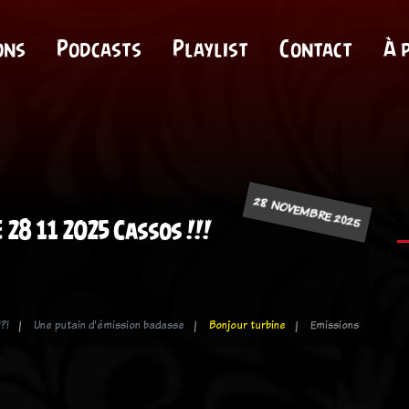
ons
Podcasts
Playlist
Contact
À 
28 NOVEMBRE 2025
 28 11 2025 Cassos !!!
?!
Une putain d'émission badasse
Bonjour turbine
Emissions