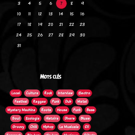
3
4
5
6
7
8
9
10
11
12
13
14
15
16
17
18
19
20
21
22
23
24
25
26
27
28
29
30
31
Mots clés
Local
Culture
Rock
Interview
Electro
Festival
Reggae
Punk
Dub
Metal
Mystery Machine
Roots
House
Funk
Bass
Soul
Ecologie
Histoire
Divers
Blues
Groovy
Chill
Hiphop
La Musicale
Oi!