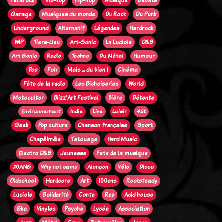
Ferarock
Trip-hop
Hip-hop
Musique
Débats
Garage
Musiques du monde
Du Rock
Du Punk
Underground
Alternatif
Légendes
Hardrock
WIP
Tiers-Lieu
Art-Sonic
La Luciole
D&B
Art Sonic
Radio
Techno
Du Métal
Humour
Pop
Folk
Mais ... du bien !
Cinéma
Fête de la radio
Les Bichoiseries
World
Motocultor
Blizz'Art Festival
Bière
Détente
Environnement
Indie
Live
Loisir
45t
Geek
Pop culture
Chanson française
Sport
Chapêlmêle
Tatouage
Hard Music
Electro D&B
Jeunesse
Fete de la musique
20ANS
Why not camp
Alençon
Vélo
Disco
Oldschool
Hardcore
Art
100ans
Rocksteady
Luciole
Solidarité
Conte
Rap
Acid house
Ska
Vinyles
Psyche
Lycée
Association