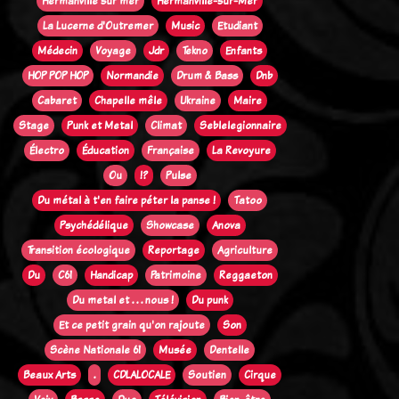
Hermanville sur mer
Hermanville-sur-Mer
La Lucerne d'Outremer
Music
Etudiant
Médecin
Voyage
Jdr
Tekno
Enfants
HOP POP HOP
Normandie
Drum & Bass
Dnb
Cabaret
Chapelle mêle
Ukraine
Maire
Stage
Punk et Metal
Climat
Seblelegionnaire
Électro
Éducation
Française
La Revoyure
Ou
!?
Pulse
Du métal à t'en faire péter la panse !
Tatoo
Psychédélique
Showcase
Anova
Transition écologique
Reportage
Agriculture
Du
C61
Handicap
Patrimoine
Reggaeton
Du metal et . . . nous !
Du punk
Et ce petit grain qu'on rajoute
Son
Scène Nationale 61
Musée
Dentelle
Beaux Arts
.
CDLALOCALE
Soutien
Cirque