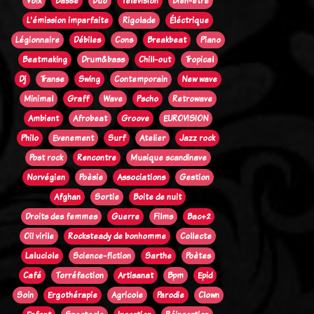
Voix
Basse
Duo
Télévision
Bien-être
L'émission imparfaite
Rigolade
Éléctrique
Légionnaire
Débiles
Cons
Breakbeat
Piano
Beatmaking
Drum&bass
Chill-out
Tropical
Dj
Transe
Swing
Contemporain
New wave
Minimal
Graff
Wave
Pscho
Retrowave
Ambient
Afrobeat
Groove
EUROVISION
Philo
Evenement
Surf
Atelier
Jazz rock
Post rock
Rencontre
Musique scandinave
Norvégien
Poèsie
Associations
Gestion
Afghan
Sortie
Boite de nuit
Droits des femmes
Guerre
Films
Bac+2
Oi! virile
Rocksteady de bonhomme
Collecte
Laluciole
Science-fiction
Sarthe
Poètes
Café
Torréfaction
Artisanat
Bpm
Epid
Soin
Ergothérapie
Agricole
Parodie
Clown