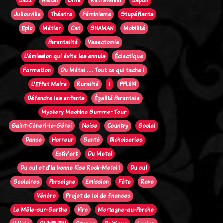
Jazz
Métal
Orne
Retravailler
Japon
Jullouville
Théatre
Féminisme
Stupéfiants
Epic
Métier
Cat
SHAMAN
Mobilité
Parentalité
Vasectomie
L’émission qui évite les ennuis
Éclectique
Formation
Du Métal . . . Tout ce qui tache !
L'Effet Maire
Ruralité
!
PPL819
Défendre les enfants
Égalité Parentale
Mystery Machine Summer Tour
Saint-Céneri-le-Gérei
Noise
Country
Social
Danse
Horreur
Santé
Bichoiseries
Estiv'art
Du Metal
Du cul et d'la bonne Kise Rock-Metal !
Du cul
Scolaires
Perseigne
Emission
Fête
Rave
Vénère
Projet de loi de finances
Le Mêle-sur-Sarthe
Vire
Mortagne-au-Perche