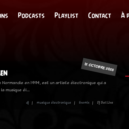
ons
Podcasts
Playlist
Contact
À 
12 OCTOBRE 2023
aen
 Normandie en 1994, est un artiste électronique qui a
r la musique él…
dj
musique électronique
livemix
Dj Set Live