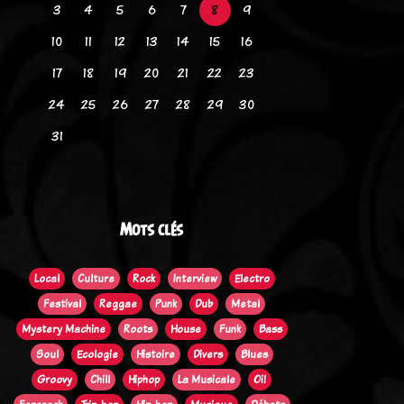
3
4
5
6
7
8
9
10
11
12
13
14
15
16
17
18
19
20
21
22
23
24
25
26
27
28
29
30
31
Mots clés
Local
Culture
Rock
Interview
Electro
Festival
Reggae
Punk
Dub
Metal
Mystery Machine
Roots
House
Funk
Bass
Soul
Ecologie
Histoire
Divers
Blues
Groovy
Chill
Hiphop
La Musicale
Oi!