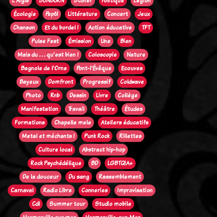
L'Aigle
SUNBURN
Stoner
Politique
Legion
Écologie
Pep61
Littérature
Concert
Jeux
Chanson
Et du bordel !
Action éducative
TFT
Pulse Fest
Émission
Une
Bien
Mais du . . . qu'est bien !
Coloscopie
Nature
Bagnole de l'Orne
Pont-l'Évêque
Ecouves
Bayeux
Domfront
Progressif
Coldwave
Photo
Rnb
Dessin
Livre
Collège
Manifestation
Travail
Théâtre
Études
Formations
Chapelle mele
Ateliers éducatifs
Metal et méchants !
Punk Rock
Rillettes
Culture local
Abstract hip-hop
Rock Psychédélique
BD
LGBTQIA+
De la douceur
Du sang
Rassemblement
Carnaval
Radio Libre
Conneries
Improvisation
Cdl
Summer tour
Studio mobile