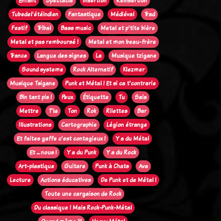
Enfant
Spectacle
Insertion
Réinsertion
Tubedel'étéindien
Fantastique
Médiéval
Trad
Festif
Tribal
Bass music
Metal et p'tite bière
Metal et pas remboursé !
Metal et mon beau-frère
Trance
Langue des signes
La
Musique tzigane
Sound systeme
Rock Alternatif
Klezmer
Musique Tsigane
Punk et Métal ! Et si ca t'contrarie
Bin tant pis !
Peux
Étiquette
Tu
Sais
Mettre
T'la
Ton
Rok
Rilettes
Bar
Illustrations
Cartographie
Légion étrange
Et faites gaffe c'est contagieux !
Y a du Métal
Et ... nous !
Y a du Punk
Y a du Rock
Art-plastique
Guitare
Punk à Chats
Ava
Lecture
Actions éducatives
De Punk et de Métal !
Toute une cargaison de Rock
Du classique ! Mais Rock-Punk-Métal