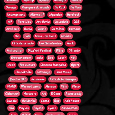
Ferarock
Trip-hop
Hip-hop
Musique
Débats
Garage
Musiques du monde
Du Rock
Du Punk
Underground
Alternatif
Légendes
Hardrock
WIP
Tiers-Lieu
Art-Sonic
La Luciole
D&B
Art Sonic
Radio
Techno
Du Métal
Humour
Pop
Folk
Mais ... du bien !
Cinéma
Fête de la radio
Les Bichoiseries
World
Motocultor
Blizz'Art Festival
Bière
Détente
Environnement
Indie
Live
Loisir
45t
Geek
Pop culture
Chanson française
Sport
Chapêlmêle
Tatouage
Hard Music
Electro D&B
Jeunesse
Fete de la musique
20ANS
Why not camp
Alençon
Vélo
Disco
Oldschool
Hardcore
Art
100ans
Rocksteady
Luciole
Solidarité
Conte
Rap
Acid house
Ska
Vinyles
Psyche
Lycée
Association