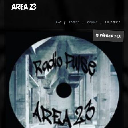
AREA 23
live
techno
vinyles
Emissions
13 FÉVRIER 2021