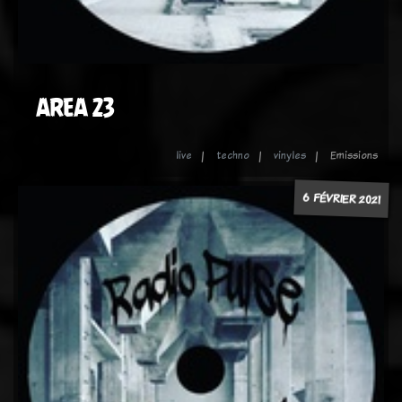
AREA 23
live
techno
vinyles
Emissions
6 FÉVRIER 2021