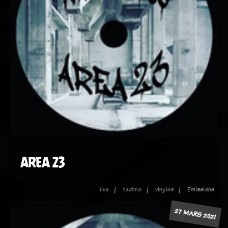
AREA 23
live
techno
vinyles
Emissions
27 MARS 2021