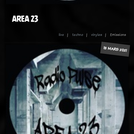
AREA 23
live
techno
vinyles
Emissions
13 MARS 2021