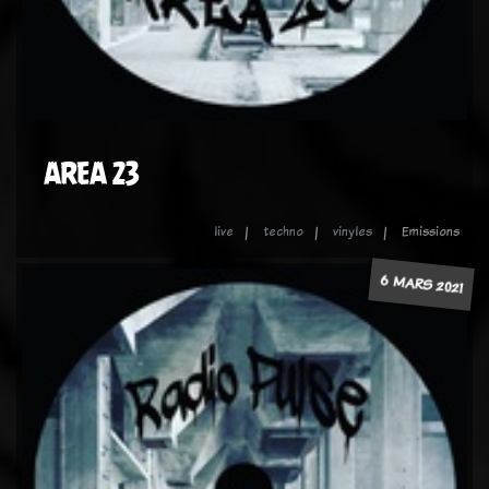
AREA 23
live
techno
vinyles
Emissions
6 MARS 2021