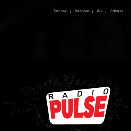
ferarock
interview
live
Artistes