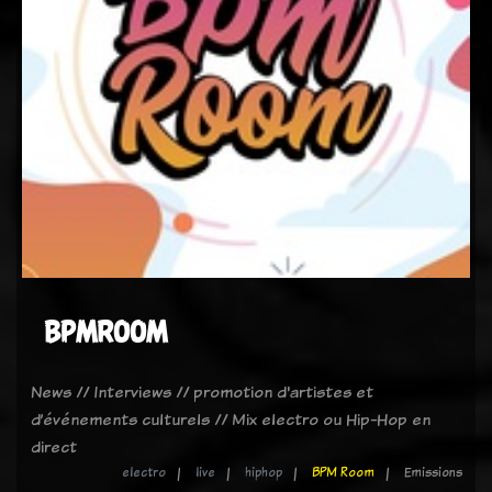
BPMROOM
News // Interviews // promotion d'artistes et
d’événements culturels // Mix electro ou Hip-Hop en
direct
electro
live
hiphop
BPM Room
Emissions