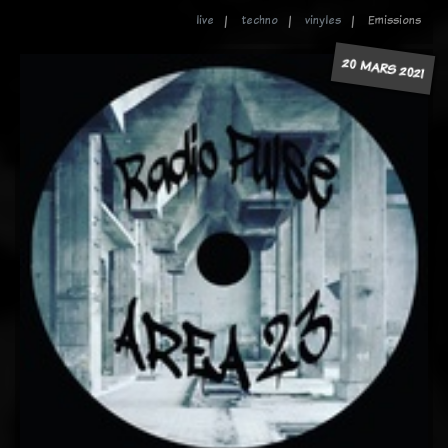
live
techno
vinyles
Emissions
20 MARS 2021