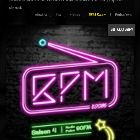
direct
electro
live
hiphop
BPM Room
Emissions
28 MAI 2019