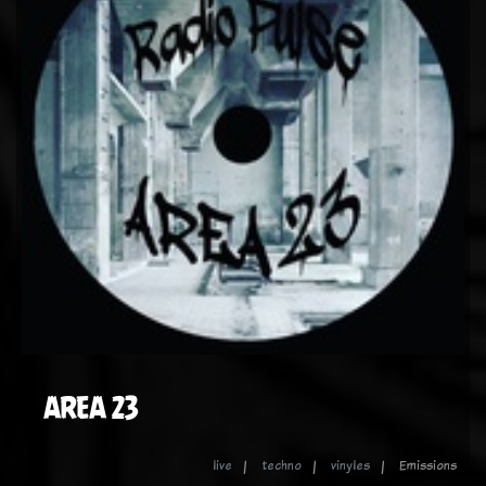
AREA 23
live
techno
vinyles
Emissions