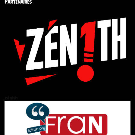
Partenaires
zén!th