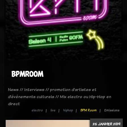
BPMROOM
News // Interviews // promotion d'artistes et
d’événements culturels // Mix electro ou Hip-Hop en
direct
electro
live
hiphop
BPM Room
Emissions
25 JANVIER 2019