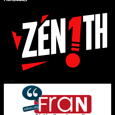
zén!th