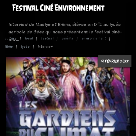
Festival Ciné Environnement
Interview de Maëlys et Emma, élèves en BTS au lycée
agricole de Sées qui nous présentent le festival ciné-
culture
local
festival
cinéma
environnement
env…
films
lycée
Interview
9 FÉVRIER 2022