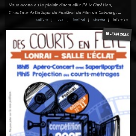
Nous avons eu le plaisir d'accueillir Félix Chrétien,
Directeur Artistique du Festival du Film de Cabourg. …
culture
local
festival
cinéma
Interview
10 JUIN 2025