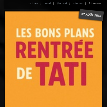
culture
local
festival
cinéma
Interview
27 AOÛT 2025