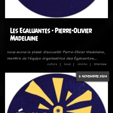
Les Egaluantes - Pierre-Olivier
Madelaine
nous avons le plaisir d'accueillir Pierre-Olivier Madelaine,
membre de l'équipe organisatrice des Égaluantes,…
culture
local
cinéma
Interview
6 NOVEMBRE 2024