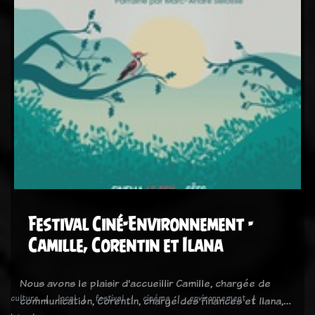
Festival Ciné-Environnement -
Camille, Corentin et Ilana
Nous avons le plaisir d'accueillir Camille, chargée de
culture
local
festival
cinéma
environnement
communication, Corentin, chargé des finances et Ilana,…