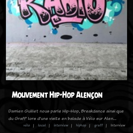
Mouvement Hip-Hop Alençon
Damien Guillet nous parle Hip-Hop, Breakdance ainsi que
du Graff' lors d'une visite en balade à Vélo sur Alen…
vélo
local
interview
hiphop
graff
Interview