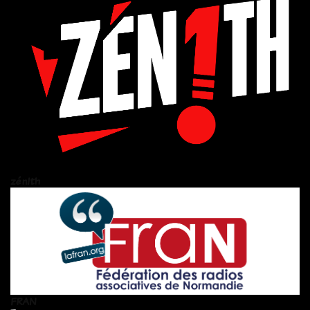
zén!th
FRAN