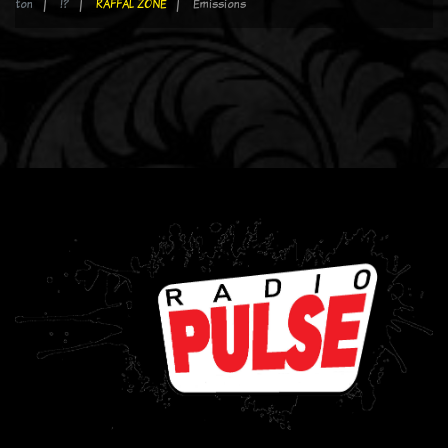
ton
!?
RAFFAL ZONE
Emissions