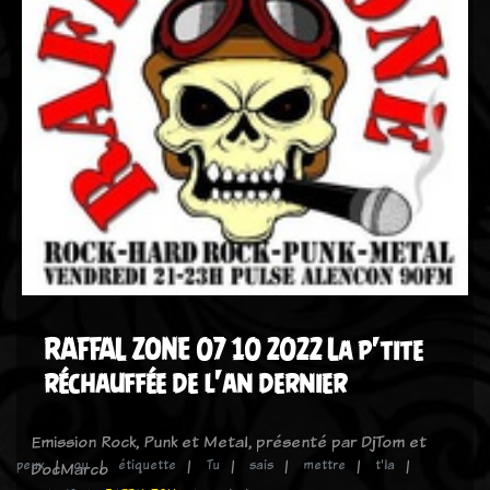
RAFFAL ZONE 07 10 2022 La p'tite
réchauffée de l'an dernier
Emission Rock, Punk et Metal, présenté par DjTom et
peux
ou
étiquette
Tu
sais
mettre
t'la
DocMarco