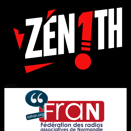
zén!th