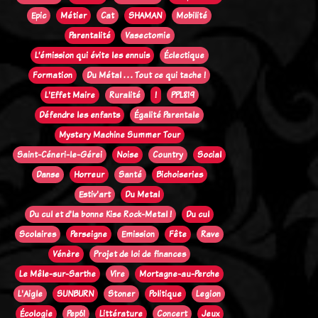
Epic
Métier
Cat
SHAMAN
Mobilité
Parentalité
Vasectomie
L’émission qui évite les ennuis
Éclectique
Formation
Du Métal . . . Tout ce qui tache !
L'Effet Maire
Ruralité
!
PPL819
Défendre les enfants
Égalité Parentale
Mystery Machine Summer Tour
Saint-Céneri-le-Gérei
Noise
Country
Social
Danse
Horreur
Santé
Bichoiseries
Estiv'art
Du Metal
Du cul et d'la bonne Kise Rock-Metal !
Du cul
Scolaires
Perseigne
Emission
Fête
Rave
Vénère
Projet de loi de finances
Le Mêle-sur-Sarthe
Vire
Mortagne-au-Perche
L'Aigle
SUNBURN
Stoner
Politique
Legion
Écologie
Pep61
Littérature
Concert
Jeux