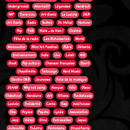
Underground
Alternatif
Légendes
Hardrock
WIP
Tiers-Lieu
Art-Sonic
La Luciole
D&B
Art Sonic
Radio
Techno
Du Métal
Humour
Pop
Folk
Mais ... du bien !
Cinéma
Fête de la radio
Les Bichoiseries
World
Motocultor
Blizz'Art Festival
Bière
Détente
Environnement
Indie
Live
Loisir
45t
Geek
Pop culture
Chanson française
Sport
Chapêlmêle
Tatouage
Hard Music
Electro D&B
Jeunesse
Fete de la musique
20ANS
Why not camp
Alençon
Vélo
Disco
Oldschool
Hardcore
Art
100ans
Rocksteady
Luciole
Solidarité
Conte
Rap
Acid house
Ska
Vinyles
Psyche
Lycée
Association
Jazz
Métal
Orne
Retravailler
Japon
Jullouville
Théatre
Féminisme
Stupéfiants