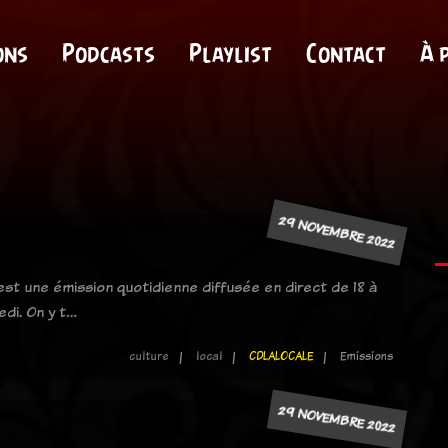
ons
Podcasts
Playlist
Contact
À 
29 NOVEMBRE 2022
 est une émission quotidienne diffusée en direct de 18 à
edi. On y t…
culture
local
CDLALOCALE
Emissions
29 NOVEMBRE 2022