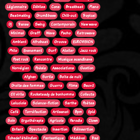
Légionnaire
Débiles
Cons
Breakbeat
Piano
Beatmaking
Drum&bass
Chill-out
Tropical
Dj
Transe
Swing
Contemporain
New wave
Minimal
Graff
Wave
Pscho
Retrowave
Ambient
Afrobeat
Groove
EUROVISION
Philo
Evenement
Surf
Atelier
Jazz rock
Post rock
Rencontre
Musique scandinave
Norvégien
Poèsie
Associations
Gestion
Afghan
Sortie
Boite de nuit
Droits des femmes
Guerre
Films
Bac+2
Oi! virile
Rocksteady de bonhomme
Collecte
Laluciole
Science-fiction
Sarthe
Poètes
Café
Torréfaction
Artisanat
Bpm
Epid
Soin
Ergothérapie
Agricole
Parodie
Clown
Enfant
Spectacle
Insertion
Réinsertion
Tubedel'étéindien
Fantastique
Médiéval
Trad