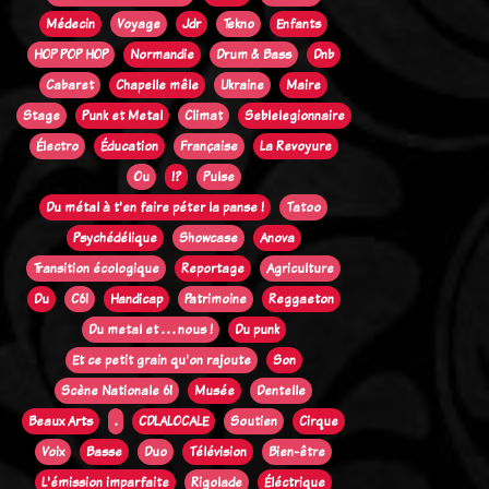
Médecin
Voyage
Jdr
Tekno
Enfants
HOP POP HOP
Normandie
Drum & Bass
Dnb
Cabaret
Chapelle mêle
Ukraine
Maire
Stage
Punk et Metal
Climat
Seblelegionnaire
Électro
Éducation
Française
La Revoyure
Ou
!?
Pulse
Du métal à t'en faire péter la panse !
Tatoo
Psychédélique
Showcase
Anova
Transition écologique
Reportage
Agriculture
Du
C61
Handicap
Patrimoine
Reggaeton
Du metal et . . . nous !
Du punk
Et ce petit grain qu'on rajoute
Son
Scène Nationale 61
Musée
Dentelle
Beaux Arts
.
CDLALOCALE
Soutien
Cirque
Voix
Basse
Duo
Télévision
Bien-être
L'émission imparfaite
Rigolade
Éléctrique