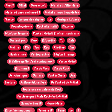
Festif
Tribal
Bass music
Metal et p'tite bière
Metal et pas remboursé !
Metal et mon beau-frère
Trance
Langue des signes
La
Musique tzigane
Sound systeme
Rock Alternatif
Klezmer
Musique Tsigane
Punk et Métal ! Et si ca t'contrarie
Bin tant pis !
Peux
Étiquette
Tu
Sais
Mettre
T'la
Ton
Rok
Rilettes
Bar
Illustrations
Cartographie
Légion étrange
Et faites gaffe c'est contagieux !
Y a du Métal
Et ... nous !
Y a du Punk
Y a du Rock
Art-plastique
Guitare
Punk à Chats
Ava
Lecture
Actions éducatives
De Punk et de Métal !
Toute une cargaison de Rock
Du classique ! Mais Rock-Punk-Métal
Quand même !!!
Heavy Métal
Et de l'Amouuuuuur !
Ta mère !!!
Trans
Je
?