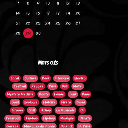
7
8
9
10
11
12
13
14
15
16
17
18
19
20
21
22
23
24
25
26
27
28
29
30
Mots clés
Local
Culture
Rock
Interview
Electro
Festival
Reggae
Punk
Dub
Metal
Mystery Machine
Roots
House
Funk
Bass
Soul
Ecologie
Histoire
Divers
Blues
Groovy
Chill
Hiphop
La Musicale
Oi!
Ferarock
Trip-hop
Hip-hop
Musique
Débats
Garage
Musiques du monde
Du Rock
Du Punk