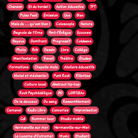
Chanson
Et du bordel !
Action éducative
TFT
Pulse Fest
Émission
Une
Bien
Mais du . . . qu'est bien !
Coloscopie
Nature
Bagnole de l'Orne
Pont-l'Évêque
Ecouves
Bayeux
Domfront
Progressif
Coldwave
Photo
Rnb
Dessin
Livre
Collège
Manifestation
Travail
Théâtre
Études
Formations
Chapelle mele
Ateliers éducatifs
Metal et méchants !
Punk Rock
Rillettes
Culture local
Abstract hip-hop
Rock Psychédélique
BD
LGBTQIA+
De la douceur
Du sang
Rassemblement
Carnaval
Radio Libre
Conneries
Improvisation
Cdl
Summer tour
Studio mobile
Hermanville sur mer
Hermanville-sur-Mer
La Lucerne d'Outremer
Music
Etudiant